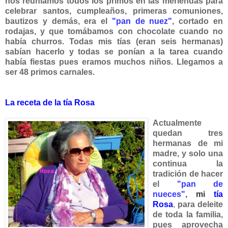
nos reuníamos todos los primos en las meriendas para
celebrar santos, cumpleaños, primeras comuniones,
bautizos y demás, era el
"pan de nuez"
, cortado en
rodajas, y que tomábamos con chocolate cuando no
había churros. Todas mis tías (eran seis hermanas)
sabían hacerlo y todas se ponían a la tarea cuando
había fiestas pues eramos mu
chos niños. Llegamos a
ser 48 primos carnales.
La receta de la tía Rosa
Actualmente
quedan tres
hermanas de mi
madre, y solo una
continua la
tradición de hacer
el
"pan de
nueces"
,
mi
tía
Rosa
,
para deleite
de toda la familia,
pues aprovecha