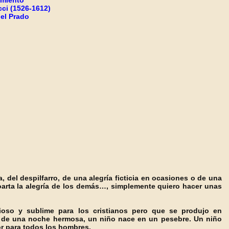
imiento"
ci (1526-1612)
el Prado
, del despilfarro, de una alegría ficticia en ocasiones o de una
oarta la alegría de los demás…, simplemente quiero hacer unas
so y sublime para los cristianos pero que se produjo en
io de una noche hermosa, un niño nace en un pesebre. Un niño
r para todos los hombres.