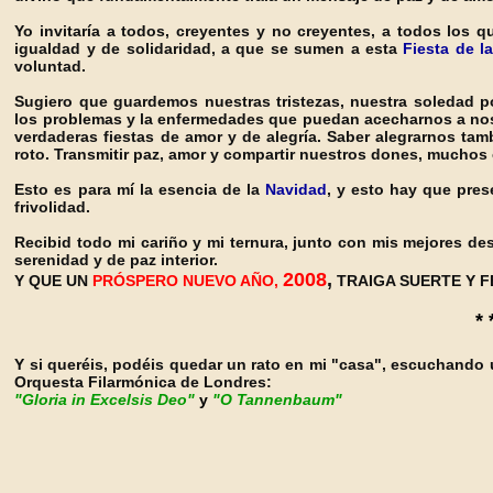
Yo invitaría a todos, creyentes y no creyentes, a todos los q
igualdad y de solidaridad, a que se sumen a esta
Fiesta de l
voluntad.
Sugiero que guardemos nuestras tristezas, nuestra soledad po
los problemas y la enfermedades que puedan acecharnos a nosot
verdaderas fiestas de amor y de alegría. Saber alegrarnos ta
roto. Transmitir paz, amor y compartir nuestros dones, muchos
Esto es para mí la esencia de la
Navidad
, y esto hay que pres
frivolidad.
Recibid todo mi cariño y mi ternura, junto con mis mejores d
serenidad y de paz interior.
2008
,
Y QUE UN
PRÓSPERO
NUEVO AÑO,
TRAIGA SUERTE Y F
* 
Y si queréis, podéis quedar un rato en mi "casa", escuchando u
Orquesta Filarmónica de Londres:
"Gloria in Excelsis Deo"
y
"O Tannenbaum"