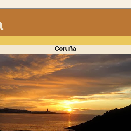
a
Coruña