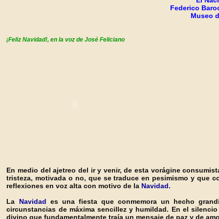
"El Nac
Federico Baroc
Museo d
¡Feliz Navidad!
,
en la voz de José Feliciano
En medio del ajetreo del ir y venir, de esta vorágine consumista
tristeza, motivada o no, que se traduce en pesimismo y que c
reflexiones en voz alta con motivo de la
Navidad.
La
Navidad
es una fiesta que conmemora un hecho grandio
circunstancias de máxima sencillez y humildad. En el silenc
divino que fundamentalmente traía un mensaje de paz y de amo