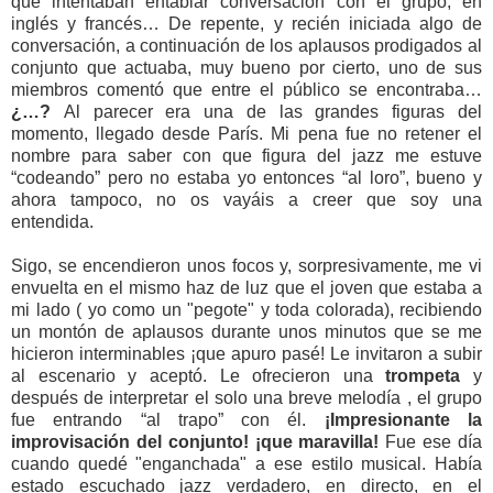
que intentaban entablar conversación con el grupo, en
inglés y francés… De repente, y recién iniciada algo de
conversación, a continuación de los aplausos prodigados al
conjunto que actuaba, muy bueno por cierto, uno de sus
miembros comentó que entre el público se encontraba…
¿…?
Al parecer era una de las grandes figuras del
momento, llegado desde París. Mi pena fue no retener el
nombre para saber con que figura del jazz me estuve
“codeando” pero no estaba yo entonces “al loro”, bueno y
ahora tampoco, no os vayáis a creer que soy una
entendida.
Sigo, se encendieron unos focos y, sorpresivamente, me vi
envuelta en el mismo haz de luz que el joven que estaba a
mi lado ( yo como un "pegote" y toda colorada), recibiendo
un montón de aplausos durante unos minutos que se me
hicieron interminables ¡que apuro pasé! Le invitaron a subir
al escenario y aceptó. Le ofrecieron una
trompeta
y
después de interpretar el solo una breve melodía , el grupo
fue entrando “al trapo” con él.
¡Impresionante la
improvisación del conjunto! ¡que maravilla!
Fue ese día
cuando quedé "enganchada" a ese estilo musical. Había
estado escuchado jazz verdadero, en directo, en el