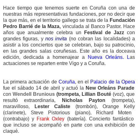
Hace tiempo que tenemos suerte en Coruña con una de
nuestras más representativas fundaciones, por no decir que
la que más, en el territorio gallego se trata de la
Fundación
Pedro Barrié de la Maza,
vinculada al Banco Pastor. Hace
años que anualmente celebra un
Festival de Jazz
con
grandes figuras, y
nos invita
(no cobran las localidades) a
asistir a los conciertos que se celebran, bajo su patrocinio,
en las grandes salas coruñesas. Este año es la doceava
edición, dedicada a homenajear a
Nueva Orleáns. L
as
actuaciones se reparten entre Vigo y a Coruña.
La primera actuación de
Coruña
, en el
Palacio de la Opera
fue el sábado 14 de abril y actuó la
New Orleáns Parade
con
Wendell Brunious
(trompeta, Lillian Bouté
(voz), que
resultó extraordinaria,
Nicholas Payton
(
trompeta),
maravilloso,
Lester Caliste
(trombón),
Orange Kelly
(clarinete),
Steve Pistorious
(piano),
Richard Moten
(contrabajo) y
Frank Oxley
(batería). Concierto fantástico
que incluso se acompañó en parte con una exhibición de
claqué.