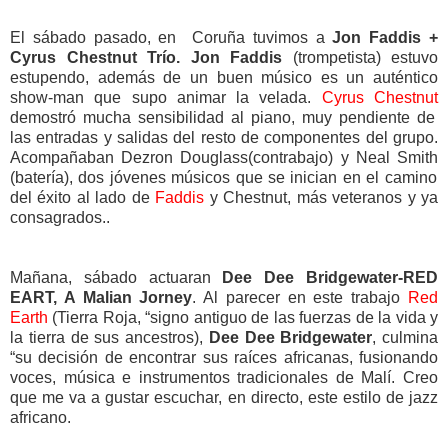
El sábado pasado, en Coruña tuvimos a
Jon Faddis +
Cyrus Chestnut Trío. Jon Faddis
(trompetista) estuvo
estupendo, además de un buen músico es un auténtico
show-man que supo animar la velada.
Cyrus Chestnut
demostró mucha sensibilidad al piano, muy pendiente de
las entradas y salidas del resto de componentes del grupo.
Acompañaban
Dezron Douglass
(contrabajo) y
Neal Smith
(batería), dos jóvenes músicos que se inician en el camino
del éxito al lado de
Faddis
y
Chestnut
, más veteranos y ya
consagrados..
Mañana, sábado actuaran
Dee Dee Bridgewater-RED
EART, A Malian Jorney
. Al parecer en este trabajo
Red
Earth
(Tierra Roja, “signo antiguo de las fuerzas de la vida y
la tierra de sus ancestros),
Dee Dee Bridgewater
, culmina
“su decisión de encontrar sus raíces africanas, fusionando
voces, música e instrumentos tradicionales de Malí. Creo
que me va a gustar escuchar, en directo, este estilo de jazz
africano.