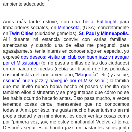
ambiente adecuado.
Años más tarde estuve, con una
beca Fullbright
para
trabajadores sociales, en
Minnesota
,
(USA), concretamente
en
Twin Cities
(ciudades gemelas),
St. Paul y Minneapolis
.
Allí durante mi estancia conviví con varias familias
americanas y cuando una de ellas me preguntó, para
agasajarme, si tenía interés en conocer algo en especial, yo
expresé
dos deseos
:
visitar un club con buen jazz y navegar
por el Mississippi
(el río pasa a orillas de las dos ciudades)
en un barco de ruedas (debía ser fijación de las películas
costumbristas del cine americano,
"Magnolía"
, etc.) y así fue,
escuché buen jazz y navegué por el Mississipí
( la familia
que me invitó nunca había hecho el paseo y resulta que
también ellos disfrutaron y se preguntaban que cómo no se
les había ocurrido hacerlo antes. Esto pasa mucho, a veces
tenemos cosas cerca interesantes que no conocemos
todavía. A mi, por ésto, me gusta mucho hacer turismo en mi
propia ciudad y en mi entorno, es decir ver las cosas como
por “primera vez, ¡uy, me estoy enrollando! Vuelvo al tema.
Después seguí escuchando jazz en bastantes sitios junto