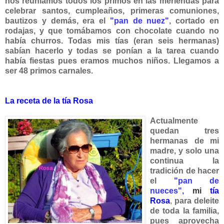
nos reuníamos todos los primos en las meriendas para
celebrar santos, cumpleaños, primeras comuniones,
bautizos y demás, era el
"pan de nuez"
, cortado en
rodajas, y que tomábamos con chocolate cuando no
había churros. Todas mis tías (eran seis hermanas)
sabían hacerlo y todas se ponían a la tarea cuando
había fiestas pues eramos mu
chos niños. Llegamos a
ser 48 primos carnales.
La receta de la tía Rosa
Actualmente
quedan tres
hermanas de mi
madre, y solo una
continua la
tradición de hacer
el
"pan de
nueces"
,
mi
tía
Rosa
,
para deleite
de toda la familia,
pues aprovecha