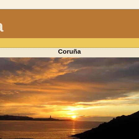
a
Coruña