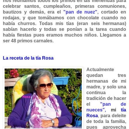
nos reuníamos todos los primos en las meriendas para
celebrar santos, cumpleaños, primeras comuniones,
bautizos y demás, era el
"pan de nuez"
, cortado en
rodajas, y que tomábamos con chocolate cuando no
había churros. Todas mis tías (eran seis hermanas)
sabían hacerlo y todas se ponían a la tarea cuando
había fiestas pues eramos mu
chos niños. Llegamos a
ser 48 primos carnales.
La receta de la tía Rosa
Actualmente
quedan tres
hermanas de mi
madre, y solo una
continua la
tradición de hacer
el
"pan de
nueces"
,
mi
tía
Rosa
,
para deleite
de toda la familia,
pues aprovecha