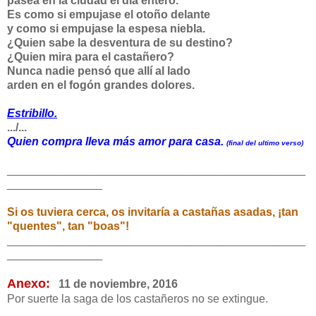
pasea en la ciudad el día entero.
Es como si empujase el otoño delante
y como si empujase la espesa niebla.
¿Quien sabe la desventura de su destino?
¿Quien mira para el castañero?
Nunca nadie pensó que allí al lado
arden en el fogón grandes dolores.
Estribillo.
.../...
Quien compra lleva más amor para casa.
(final del ultimo verso)
_______________________________________________
_______________
Si os tuviera cerca, os invitaría a castañas asadas, ¡tan
"quentes", tan "boas"!
_______________________________________________
_______________
Anexo:
11 de noviembre, 2016
Por suerte la saga de los castañeros no se extingue.