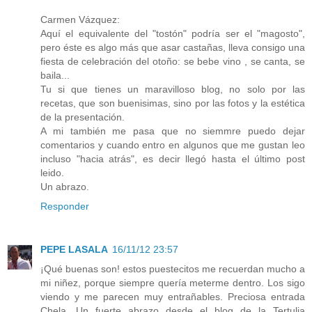
Carmen Vázquez:
Aquí el equivalente del "tostón" podría ser el "magosto",
pero éste es algo más que asar castañas, lleva consigo una
fiesta de celebración del otoño: se bebe vino , se canta, se
baila...
Tu si que tienes un maravilloso blog, no solo por las
recetas, que son buenisimas, sino por las fotos y la estética
de la presentación.
A mi también me pasa que no siemmre puedo dejar
comentarios y cuando entro en algunos que me gustan leo
incluso "hacia atrás", es decir llegó hasta el último post
leido.
Un abrazo.
Responder
PEPE LASALA
16/11/12 23:57
¡Qué buenas son! estos puestecitos me recuerdan mucho a
mi niñez, porque siempre quería meterme dentro. Los sigo
viendo y me parecen muy entrañables. Preciosa entrada
Chela. Un fuerte abrazo desde el blog de la Tertulia