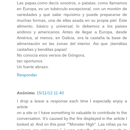
Las papas,como decís vosotros, o patatas, como llamamos
en Europa, es un tubérculo excepcional, con un montón de
variedades y que sabe riquísimo y puede prepararse de
muchas formas, una de ellas asada en su propia piel. Este
alimento, básico y universal, lo debemos a los paises
andinos y americanos. Antes de llegar a Europa, desde
América, al menos, en Galicia, era la castaña la base de
alimentación en las zonas del interior. Asi que ¡benditas
castañas y benditas papas!
No conocía esos versos de Góngora,
tan oportunos.
Un fuerte abrazo.
Responder
Anónimo
15/11/12 11:40
I drop a leave a response each time I especially enjoy a
article
on a site or I have something to valuable to contribute to the
conversation. It's caused by the fire displayed in the article I
looked at. And on this post ""Monster High". Las niñas ya no
quieren ser princesas.". I was actually moved enough to