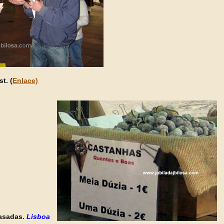
t. (
Enlace)
asadas.
Lisboa