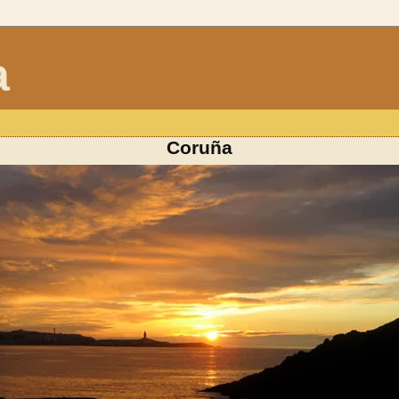
a
Coruña