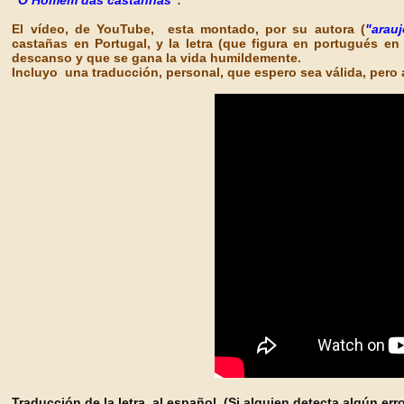
"O Homem das castanhas
".
El vídeo, de YouTube, esta montado, por su autora (
"arauj
castañas en Portugal, y la letra (que figura en portugués en 
descanso y que se gana la vida humildemente.
Incluyo una traducción, personal, que espero sea válida, pero
Traducción de la letra, al español.
(Si alguien detecta algún er