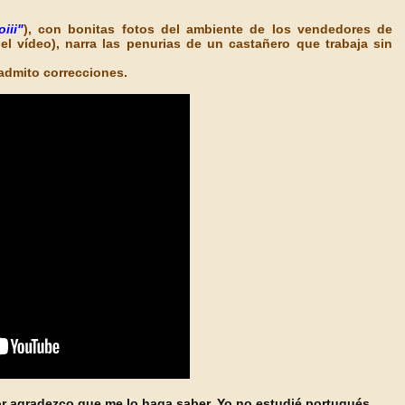
oiii"
), con bonitas fotos del ambiente de los vendedores de
el vídeo), narra las penurias de un castañero que trabaja sin
 admito correcciones.
ror agradezco que me lo haga saber. Yo no estudié portugués