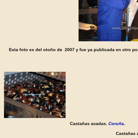
Esta foto es del otoño de 2007 y fue ya publicada en otro pos
Castañas asadas.
Coruña
.
Castañas 