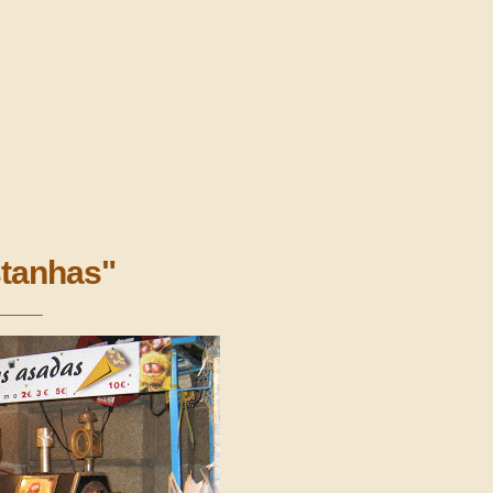
stanhas"
____