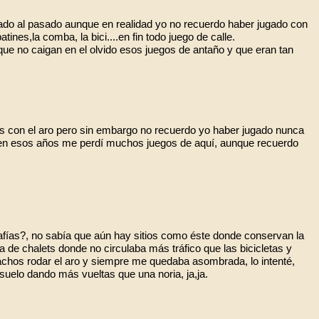
do al pasado aunque en realidad yo no recuerdo haber jugado con
tines,la comba, la bici....en fin todo juego de calle.
que no caigan en el olvido esos juegos de antaño y que eran tan
es con el aro pero sin embargo no recuerdo yo haber jugado nunca
, en esos años me perdí muchos juegos de aquí, aunque recuerdo
fías?, no sabía que aún hay sitios como éste donde conservan la
da de chalets donde no circulaba más tráfico que las bicicletas y
achos rodar el aro y siempre me quedaba asombrada, lo intenté,
l suelo dando más vueltas que una noria, ja,ja.