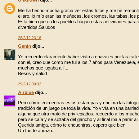
Me ha hecho mucha gracia ver estas fotos y me he remonta
el aro, lo mío eran las muñecas, los cromos, las tabas, los pa
Está bien que en los pueblos hagan estas actividades para 
divertidos.Saludos
28/2/12 23:18
Genín
dijo...
Yo recuerdo claramente haber visto a chavales por las call
con el, creo que como me fui a los 7 años para Venezuela
muchos que jugaba allí...
Besos y salud
29/2/12 00:32
Airblue
dijo...
Pero cómo encuentras estas estampas y encima las fotogra
tradición de un juego de toda la vida. Yo vivía en una barria
alguna que otra moto de privilegiados, recuerdo a los much
pero se caía y se soltaba del gancho y al final íba a parar a
Querida amiga, cómo te encuentras, espero que bien.
Un fuerte abrazo.