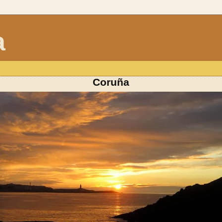
a
Coruña