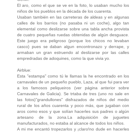
El aro, como el que se ve en la foto, lo usaban mucho los
niños de los pueblos en la década de los cuarenta.
Usaban también en las carreteras de aldeas y en algunas
calles de los barrios (no pasaba ni un coche), algo tan
elemental como deslizarse sobre una tabla ancha provista
de cuatro pequeñas ruedas obtenidas de algún desguace.
Este juego era peligroso (porque los chicos no levaban
casco) pues se daban algun encontronazo y derrape, y
armaban un gran estruendo al deslizarse por las calles
empredradas de adoquines, como la que vivia yo.
Airblue:
Esta "estampa" como tú le llamas la he encontrado en los
carnavales de un pequeño pueblo, Laza, al que fui para ver
a los famosos peliqueiros (ver página anterior sobre
Carnavales de Galicia). Se trtaba de tres (uno no sale en
las fotos)"grandullones" disfrazados de niños del medio
rural de los años cuarenta y poco más, que jugaban con
aros como esos y que solían hacerles sus padres o algún
artesano de la zona.La adquisición de juguetes
manufacturados, no estaba al alcance de todos los niños.
A mi me encantó tropezarlos y ¡claro!no dude en hacerles