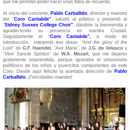
que me permitió poder hacer unas fotos de recuerdo.
Al inicio del concierto,
Pablo Carballido
, director y maestro
del "
Coro Cantabile"
, saludó al público y presentó al
"
Sidney Sussex College Choir"
, dándole la bienvenida y
agradeciendo su presencia en nuestra Ciudad.
Seguidamente el "
Coro Cantabile",
a modo de
introducción, interpretó tres obras:
"And the glory of the
Lord"
de
G.F. Haendel
,
"Ave María"
, de
J.G. de Velasco
y
"Veni Sancte Spiritus"
de
W.A. Mozart
, que me dejaron
gratamente sorprendida, porque ignoraba el virtuosismo
polifónico de los niños y jovencítos componentes de este
Coro. Desde aquí felicito la acertada dirección de
Pablo
Carballido.
¡Felicidades maestro!