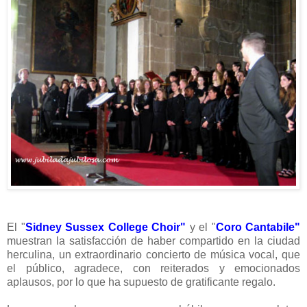
El "
Sidney Sussex College Choir"
y el "
Coro Cantabile"
muestran la satisfacción de haber compartido en la ciudad
herculina, un extraordinario concierto de música vocal, que
el público, agradece, con reiterados y emocionados
aplausos, por lo que ha supuesto de gratificante regalo.