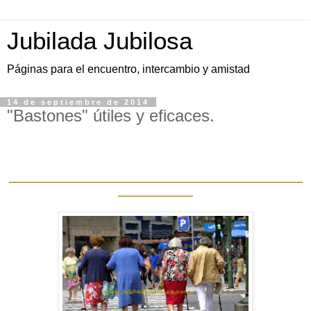
Jubilada Jubilosa
Páginas para el encuentro, intercambio y amistad
14 de septiembre de 2014
"Bastones" útiles y eficaces.
_______________________________________________
____________