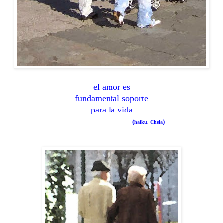
el amor es
fundamental soporte
para la vida
(
)
haiku. Chela