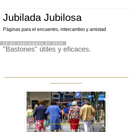
Jubilada Jubilosa
Páginas para el encuentro, intercambio y amistad
14 de septiembre de 2014
"Bastones" útiles y eficaces.
_______________________________________________
____________