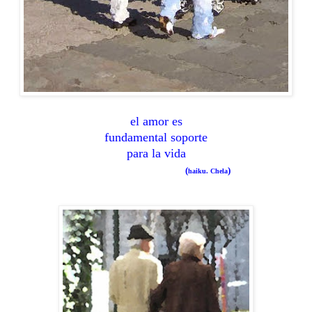
el amor es
fundamental soporte
para la vida
(
)
haiku. Chela