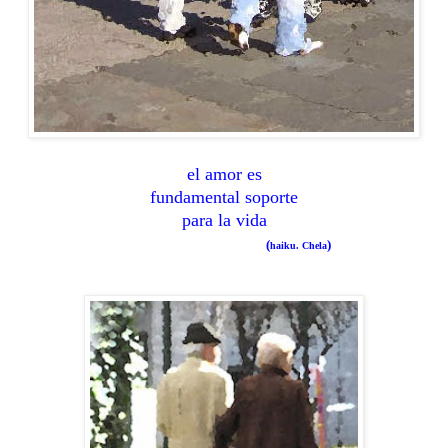
el amor es
fundamental soporte
para la vida
(
)
haiku. Chela