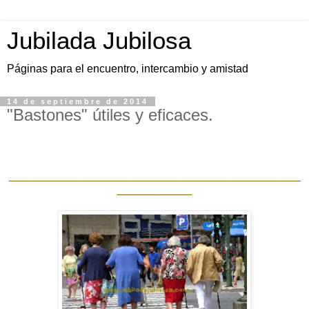
Jubilada Jubilosa
Páginas para el encuentro, intercambio y amistad
14 de septiembre de 2014
"Bastones" útiles y eficaces.
_______________________________________________
____________