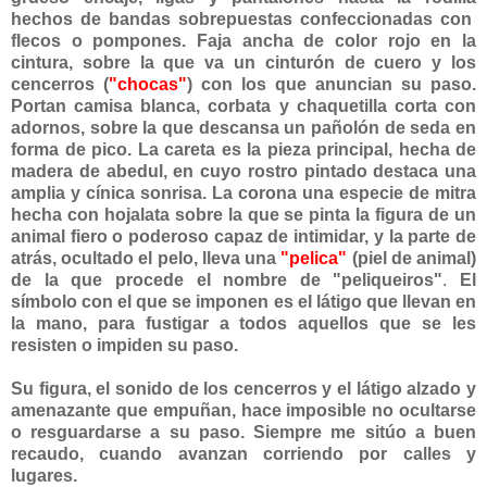
hechos de bandas sobrepuestas confeccionadas con
flecos o pompones. Faja ancha de color rojo en la
cintura, sobre la que va un cinturón de cuero y los
cencerros (
"chocas"
) con los que anuncian su paso.
Portan camisa blanca, corbata y chaquetilla corta con
adornos, sobre la que descansa un pañolón de seda en
forma de pico. La careta es la pieza principal, hecha de
madera de abedul, en cuyo rostro pintado destaca una
amplia y cínica sonrisa. La corona una especie de mitra
hecha con hojalata sobre la que se pinta la figura de un
animal fiero o poderoso capaz de intimidar, y la parte de
atrás, ocultado el pelo, lleva una
"pelica"
(piel de animal)
de la que procede el nombre de "peliqueiros"
.
El
símbolo con el que se imponen es el látigo que llevan en
la mano, para fustigar a todos aquellos que se les
resisten o impiden su paso.
Su figura, el sonido de los cencerros y el látigo alzado y
amenazante que empuñan, hace imposible no ocultarse
o resguardarse a su paso. Siempre me sitúo a buen
recaudo, cuando avanzan corriendo por calles y
lugares.