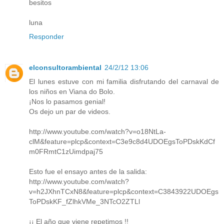
besitos
luna
Responder
elconsultorambiental
24/2/12 13:06
El lunes estuve con mi familia disfrutando del carnaval de
los niños en Viana do Bolo.
¡Nos lo pasamos genial!
Os dejo un par de videos.
http://www.youtube.com/watch?v=o18NtLa-
clM&feature=plcp&context=C3e9c8d4UDOEgsToPDskKdCf
m0FRmtC1zUimdpaj75
Esto fue el ensayo antes de la salida:
http://www.youtube.com/watch?
v=h2JXhnTCxN8&feature=plcp&context=C3843922UDOEgs
ToPDskKF_fZlhkVMe_3NTcO2ZTLl
¡¡ El año que viene repetimos !!