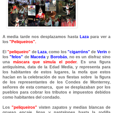
A media tarde nos desplazamos hasta
Laza
para ver a
los
"Peliqueiros".
El
"peliqueiro"
de
Laza
, como los
"cigarróns
"
de
Verin
o
los
"felos"
de
Mace
da
y
Borobás
, no es un disfraz sino
una
máscara que simula el poder
. Es una figura
antiquísima, data de la Edad Media, y representa para
los habitantes de estos lugares, la mofa que estos
hacían en la celebración de sus fiestas sobre la figura
de los representantes de los Condes de Monterrey,
señores de esta comarca, que se desplazaban por los
pueblos para cobrar los tributos e impuestos debidos
como habitantes del condado.
Los
"peliqueiros"
visten zapatos y medias blancas de
grueso encaje, ligas y pantalones hasta la rodilla