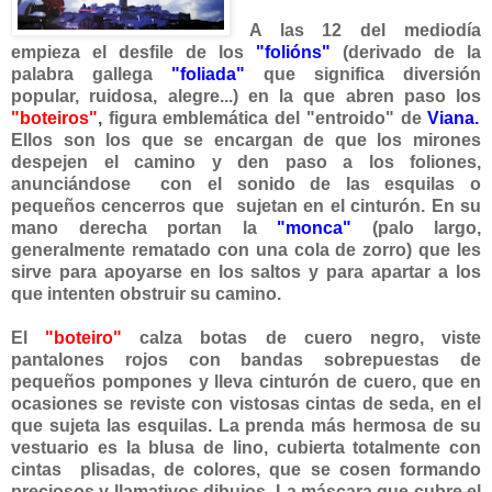
A las 12 del mediodía
empieza el desfile de los
"folións"
(derivado de la
palabra gallega
"foliada"
que significa diversión
popular, ruidosa, alegre...) en la que abren paso los
"boteiros"
,
figura emblemática del "entroido" de
Viana.
Ellos son los que se encargan de que los mirones
despejen el camino y den paso a los foliones,
anunciándose con el sonido de las esquilas o
pequeños cencerros que sujetan en el cinturón. En su
mano derecha portan la
"monca"
(palo largo,
generalmente rematado con una cola de zorro) que les
sirve para apoyarse en los saltos y para apartar a los
que intenten obstruir su camino.
El
"boteiro"
calza botas de cuero negro, viste
pantalones rojos con bandas sobrepuestas de
pequeños pompones y lleva cinturón
de cuero, que en
ocasiones se reviste con vistosas cintas de seda, en el
que sujeta las esquilas. L
a prenda más hermosa de su
vestuario es la blusa de lino, cubierta totalmente con
cintas plisadas, de colores, que se cosen formando
preciosos y llamativos dibujos. La máscara que cubre el