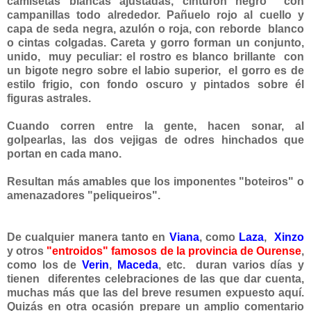
camisetas blancas ajustadas, cinturón negro con
campanillas todo alrededor. Pañuelo rojo al cuello y
capa de seda negra, azulón o roja, con reborde blanco
o cintas colgadas. Careta y gorro forman un conjunto,
unido, muy peculiar: el rostro es blanco brillante con
un bigote negro sobre el labio superior, el gorro es de
estilo frigio, con fondo oscuro y pintados sobre él
figuras astrales.
Cuando corren entre la gente, hacen sonar, al
golpearlas, las dos vejigas de odres hinchados que
portan en cada mano.
Resultan más amables que los imponentes "boteiros" o
amenazadores "peliqueiros".
De cualquier manera tanto en
Viana
, como
Laza
,
Xinzo
y otros
"entroidos" famosos de la provincia de Ourense
,
como los de
Verin
,
Maceda
, etc. duran varios días y
tienen diferentes celebraciones de las que dar cuenta,
muchas más que las del breve resumen expuesto aquí.
Quizás en otra ocasión prepare un amplio comentario