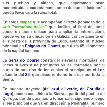
sus pueblos y aldeas, que esperamos sean
reconstruidas acertadamente antes de que el desinterés
pueda llevarlas a la ruina total.
En estos
mapas
que acompañan el texto (tomadas de la
web "serradocourel.es"
que facilito, al final del post,
como un buen enlace para ampliar la información),
puede verse su ubicación en Galicia, concretamente en
el sureste de la provincia de Lugo, estando su núcleo
principal en
Folgoso do Courel
, que dista 85 kilómetros
de la capital lucense.
La
Serra do Courel
consta del elevadas montañas, de
lineas suaves y de profundos valles, formados por el
curso de sus ríos de los cuales el prin
cipal es el
Lor
,
afluente del
Sil,
que discurre de norte a sur por toda la
Sierra.
En nuestro trayecto (
del azul al verde, de Coruña a
Lugo
) hemo
s accedido a la Sierra a partir del pueblo de
Quiroga, donde paramos a tomar café, siguiendo luego
el eje principal que va en dirección a Piedrafita, primero