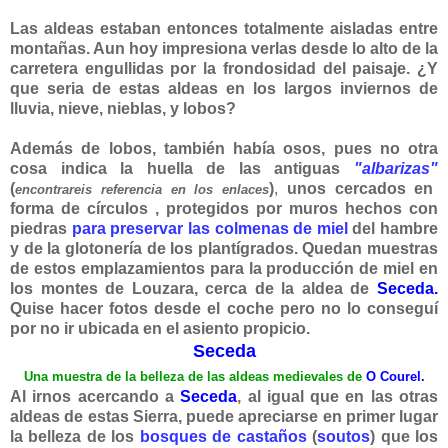
Las aldeas estaban entonces totalmente aisladas entre
montañas. Aun hoy impresiona verlas desde lo alto de la
carretera engullidas por la frondosidad del paisaje. ¿Y
que seria de estas aldeas en los largos inviernos de
lluvia, nieve, nieblas, y lobos?
Además de lobos, también había osos, pues no otra
cosa indica la huella de las antiguas
"albarizas"
(
)
,
unos
cercados en
encontrareis referencia en los enlaces
forma de círculos , protegidos por muros hechos con
piedras
para preservar las colmenas de miel
del hambre
y de la glotonería de los plantígrados. Quedan muestras
de estos emplazamientos para la producción de miel en
los montes de Louzara, cerca de la aldea de
Seceda.
Quise hacer fotos desde el coche pero no lo conseguí
por no ir ubicada en el asiento propicio.
Seceda
Una muestra de la belleza de las aldeas medievales de
O Courel.
Al irnos acercando a
Seceda
,
al igual que en las otras
aldeas de estas Sierra, puede apreciarse en primer lugar
la belleza de los
bosques de castaños
(
soutos
) que los