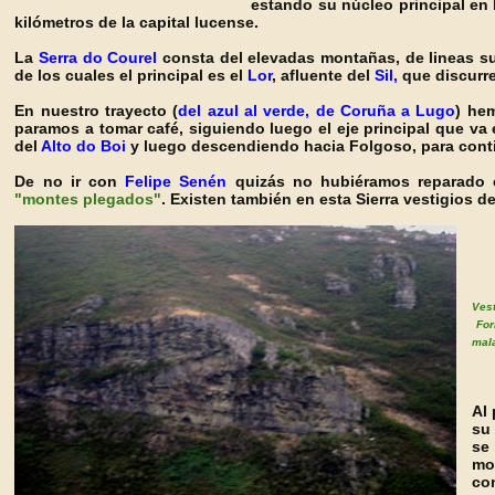
estando su núcleo principal en
kilómetros de la capital lucense.
La
Serra do Courel
consta del elevadas montañas, de lineas su
de los cuales el prin
cipal es el
Lor
, afluente del
Sil,
que discurre 
En nuestro trayecto (
del azul al verde, de Coruña a Lugo
) he
paramos a tomar café, siguiendo luego el eje principal que va 
del
Alto do Boi
y luego descendiendo hacia Folgoso, para cont
De no ir con
Felipe Senén
quizás no hubiéramos reparado e
"montes plegados"
. Existen también
en esta Sierra vestigios d
Ves
For
mala
Al 
su
se
mo
co