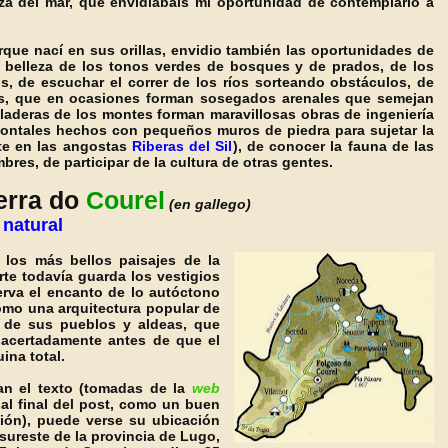
za del mar, que envidiabais mi oportunidad de contemplarlo a
que nací en sus orillas, envidio también las oportunidades de
 belleza de los tonos verdes de bosques y de prados, de los
s, de escuchar el correr de los ríos sorteando obstáculos, de
las, que en ocasiones forman sosegados arenales que semejan
 laderas de los montes forman maravillosas obras de ingeniería
zontales hechos con pequeños muros de piedra para sujetar la
te en las angostas
Riberas del Sil
), de conocer la fauna de las
umbres, de participar de la cultura de otras gentes.
erra do
Courel
(en gallego)
natural
los más bellos paisajes de la
erte todavía guarda los vestigios
rva el encanto de lo autóctono
como una arquitectura popular de
 de sus pueblos y aldeas, que
acertadamente antes de que el
uina total.
 el texto (tomadas de la
web
 al final del post, como un buen
ción), puede verse su ubicación
sureste de la provincia de Lugo,