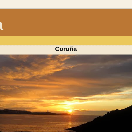
a
Coruña