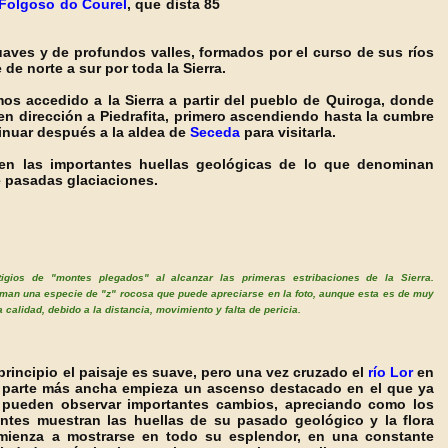
Folgoso do Courel
, que dista 85
aves y de profundos valles, formados por el curso de sus ríos
de norte a sur por toda la Sierra.
mo
s accedido a la Sierra a partir del pueblo de Quiroga, donde
en dirección a Piedrafita, primero ascendiendo hasta la cumbre
inuar después a la aldea de
Seceda
para visitarla.
n las importantes huellas geológicas de lo que denominan
e pasadas glaciaciones.
tigios de "montes plegados" al alcanzar las primeras estribaciones de la Sierra.
man una especie de "z" rocosa que puede apreciarse en la foto, aunque esta es de muy
 calidad, debido a la distancia, movimiento y falta de pericia.
principio el paisaje es suave, pero una vez cruzado el
río Lor
en
 parte más ancha empieza un ascenso destacado en el que ya
 pueden observar importantes cambios, apreciando como los
ntes muestran las huellas de su pasado geológico y la flora
mienza a mostrarse en todo su esplendor, en una constante