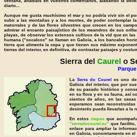
ventana, añadíais en vuestros comentarios, alabando la belle
diario...
Aunque me gusta muchísimo el mar y no podría vivir sin el por
subir a las montañas y a los montes, de poder contemplar la
matorrales y de las flores silvestres que crecen en los campo
admirar el encanto paisajístico de los meandros de sus oril
playas, de observar los extensos cultivos de la vid que en las
humana ("socalcos" se llaman en Galicia, a los bancales hori
tierra que alimenta la cepa y que tienen sus máximo exponen
tierras del interior, en definitiva, de contrastar paisajes y cost
Sierra del
Caurel
o S
Parque 
La
Serra do Courel
es uno de 
Galicia del interior, que por su
de su pasado histórico y conse
en su flora y en su fauna, así 
cientos de años, en las casas
esperamos sean reconstruidas 
desinterés pueda llevarlas a la r
En estos
mapas
que acompañan
"serradocourel.es"
que facilito,
enlace para ampliar la informa
en Galicia, concretamente en el 