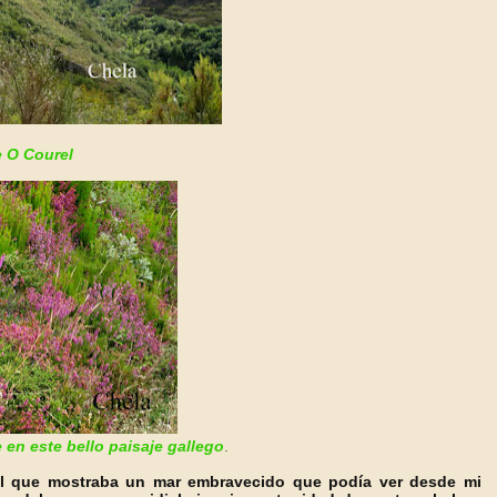
 O Courel
en este bello paisaje gallego
.
el que mostraba un mar embravecido que podía ver desde mi