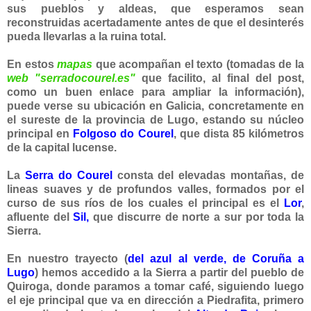
sus pueblos y aldeas, que esperamos sean
reconstruidas acertadamente antes de que el desinterés
pueda llevarlas a la ruina total.
En estos
mapas
que acompañan el texto (tomadas de la
web "serradocourel.es"
que facilito, al final del post,
como un buen enlace para ampliar la información),
puede verse su ubicación en Galicia, concretamente en
el sureste de la provincia de Lugo, estando su núcleo
principal en
Folgoso do Courel
, que dista 85 kilómetros
de la capital lucense.
La
Serra do Courel
consta del elevadas montañas, de
lineas suaves y de profundos valles, formados por el
curso de sus ríos de los cuales el prin
cipal es el
Lor
,
afluente del
Sil,
que discurre de norte a sur por toda la
Sierra.
En nuestro trayecto (
del azul al verde, de Coruña a
Lugo
) hemo
s accedido a la Sierra a partir del pueblo de
Quiroga, donde paramos a tomar café, siguiendo luego
el eje principal que va en dirección a Piedrafita, primero