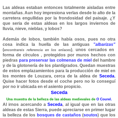
Las aldeas estaban entonces totalmente aisladas entre
montañas. Aun hoy impresiona verlas desde lo alto de la
carretera engullidas por la frondosidad del paisaje. ¿Y
que seria de estas aldeas en los largos inviernos de
lluvia, nieve, nieblas, y lobos?
Además de lobos, también había osos, pues no otra
cosa indica la huella de las antiguas
"albarizas"
(
)
,
unos
cercados en
encontrareis referencia en los enlaces
forma de círculos , protegidos por muros hechos con
piedras
para preservar las colmenas de miel
del hambre
y de la glotonería de los plantígrados. Quedan muestras
de estos emplazamientos para la producción de miel en
los montes de Louzara, cerca de la aldea de
Seceda.
Quise hacer fotos desde el coche pero no lo conseguí
por no ir ubicada en el asiento propicio.
Seceda
Una muestra de la belleza de las aldeas medievales de
O Courel.
Al irnos acercando a
Seceda
,
al igual que en las otras
aldeas de estas Sierra, puede apreciarse en primer lugar
la belleza de los
bosques de castaños
(
soutos
) que los