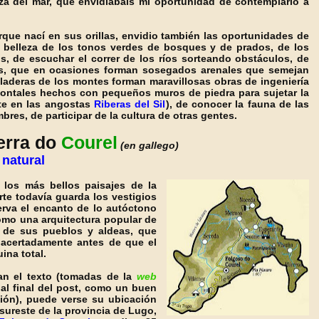
za del mar, que envidiabais mi oportunidad de contemplarlo a
que nací en sus orillas, envidio también las oportunidades de
 belleza de los tonos verdes de bosques y de prados, de los
s, de escuchar el correr de los ríos sorteando obstáculos, de
las, que en ocasiones forman sosegados arenales que semejan
 laderas de los montes forman maravillosas obras de ingeniería
zontales hechos con pequeños muros de piedra para sujetar la
te en las angostas
Riberas del Sil
), de conocer la fauna de las
umbres, de participar de la cultura de otras gentes.
erra do
Courel
(en gallego)
natural
los más bellos paisajes de la
erte todavía guarda los vestigios
rva el encanto de lo autóctono
como una arquitectura popular de
 de sus pueblos y aldeas, que
acertadamente antes de que el
uina total.
 el texto (tomadas de la
web
 al final del post, como un buen
ción), puede verse su ubicación
sureste de la provincia de Lugo,