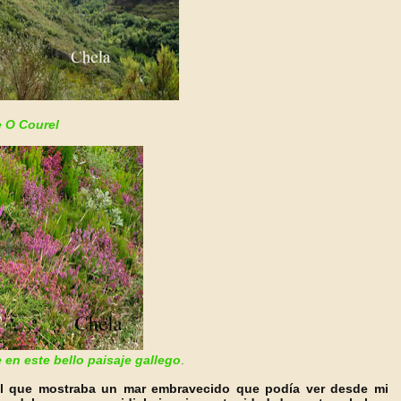
 O Courel
en este bello paisaje gallego
.
el que mostraba un mar embravecido que podía ver desde mi