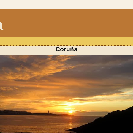
a
Coruña