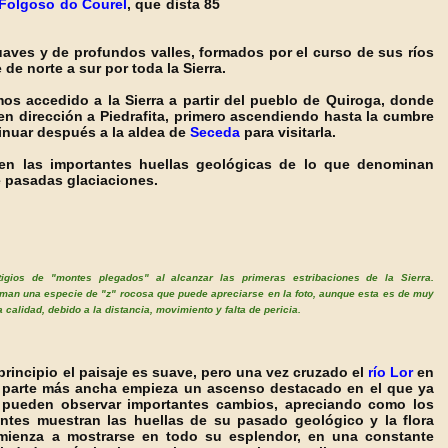
Folgoso do Courel
, que dista 85
aves y de profundos valles, formados por el curso de sus ríos
de norte a sur por toda la Sierra.
mo
s accedido a la Sierra a partir del pueblo de Quiroga, donde
en dirección a Piedrafita, primero ascendiendo hasta la cumbre
inuar después a la aldea de
Seceda
para visitarla.
n las importantes huellas geológicas de lo que denominan
e pasadas glaciaciones.
tigios de "montes plegados" al alcanzar las primeras estribaciones de la Sierra.
man una especie de "z" rocosa que puede apreciarse en la foto, aunque esta es de muy
 calidad, debido a la distancia, movimiento y falta de pericia.
principio el paisaje es suave, pero una vez cruzado el
río Lor
en
 parte más ancha empieza un ascenso destacado en el que ya
 pueden observar importantes cambios, apreciando como los
ntes muestran las huellas de su pasado geológico y la flora
mienza a mostrarse en todo su esplendor, en una constante