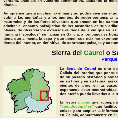
ventana, añadíais en vuestros comentarios, alabando la belle
diario...
Aunque me gusta muchísimo el mar y no podría vivir sin el por
subir a las montañas y a los montes, de poder contemplar la
matorrales y de las flores silvestres que crecen en los campo
admirar el encanto paisajístico de los meandros de sus oril
playas, de observar los extensos cultivos de la vid que en las
humana ("socalcos" se llaman en Galicia, a los bancales hori
tierra que alimenta la cepa y que tienen sus máximo exponen
tierras del interior, en definitiva, de contrastar paisajes y cost
Sierra del
Caurel
o S
Parque 
La
Serra do Courel
es uno de 
Galicia del interior, que por su
de su pasado histórico y conse
en su flora y en su fauna, así 
cientos de años, en las casas
esperamos sean reconstruidas 
desinterés pueda llevarlas a la r
En estos
mapas
que acompañan
"serradocourel.es"
que facilito,
enlace para ampliar la informa
en Galicia, concretamente en el 