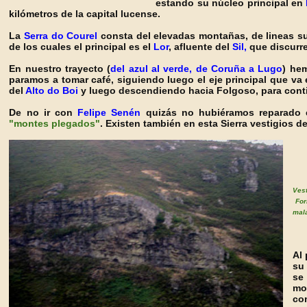
estando su núcleo principal en
kilómetros de la capital lucense.
La
Serra do Courel
consta del elevadas montañas, de lineas su
de los cuales el prin
cipal es el
Lor
, afluente del
Sil,
que discurre 
En nuestro trayecto (
del azul al verde, de Coruña a Lugo
) he
paramos a tomar café, siguiendo luego el eje principal que va 
del
Alto do Boi
y luego descendiendo hacia Folgoso, para cont
De no ir con
Felipe Senén
quizás no hubiéramos reparado e
"montes plegados"
. Existen también
en esta Sierra vestigios d
Ves
For
mala
Al 
su
se
mo
co