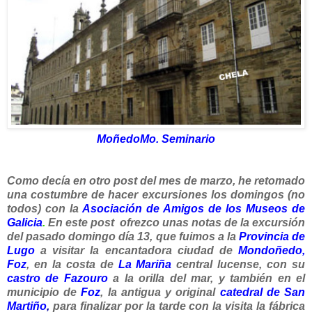
MoñedoMo. Seminario
Como decía en otro post del mes de marzo, he retomado
una costumbre de hacer excursiones los domingos (no
todos)
con la
Asociación de Amigos de los Museos de
Galicia
.
En este post ofrezco unas notas de la excursión
del pasado domingo día 13, que fuimos a la
Provincia de
Lugo
a visitar la encantadora ciudad de
Mondoñedo
,
Foz
, en la costa de
La Mariña
central lucense, con su
castro de Fazouro
a la orilla del mar, y también en el
municipio de
Foz
, la antigua y original
catedral de San
Martiño
,
para finalizar por la tarde con la visita la fábrica