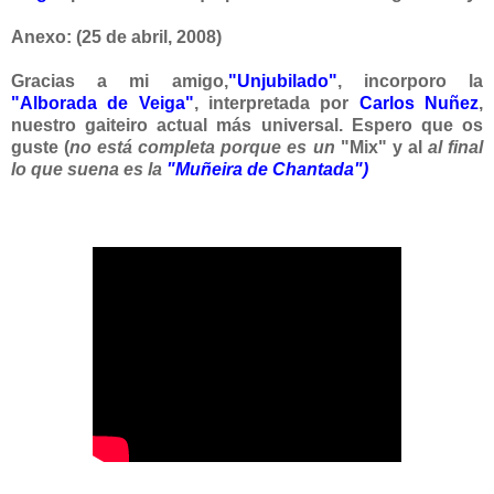
Anexo:
(25 de abril, 2008)
Gracias a mi amigo,
"Unjubilado"
, incorporo la
"Alborada de Veiga"
,
interpretada por
Carlos Nuñez
,
nuestro gaiteiro actual más universal. Espero que os
guste (
no está completa porque es un
"Mix" y al
al final
lo que suena es la
"Muñeira de Chantada")