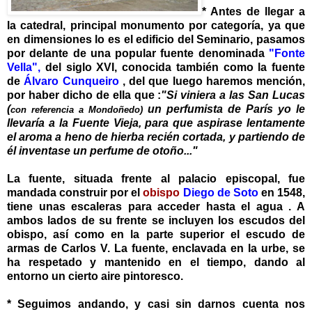
*
Antes de
llegar a
la catedral, principal monumento por categ
oría, ya que
en dimensiones lo es el edificio del Seminario, pasamos
por delante de una popular fuente denominada
"Fonte
Vella",
del siglo XVI, conocida también como la fuente
de
Álvaro Cunqueiro
, del que luego haremos mención,
por haber dicho de ella que :
"Si viniera a las San Lucas
(
un perfumista de París yo le
con referencia a Mondoñedo)
llevaría a la Fuente Vieja, para que aspirase lentamente
el aroma a heno de hierba recién cortada, y partiendo de
él inventase un perfume de otoño..."
La fuente, situada frente al palacio episcopal, fue
mandada construir por el
obispo
Diego de Soto
en 1548,
tiene unas escaleras para acceder hasta el agua . A
ambos lados de su frente se incluyen los escudos del
obispo, así como en la parte superior el escudo de
armas de Carlos V. La fuente, enclavada en la urbe, se
ha respetado y mantenido en el tiempo, dando al
entorno un cierto aire pintoresco.
*
Seguimos andando, y casi sin darnos cuenta nos