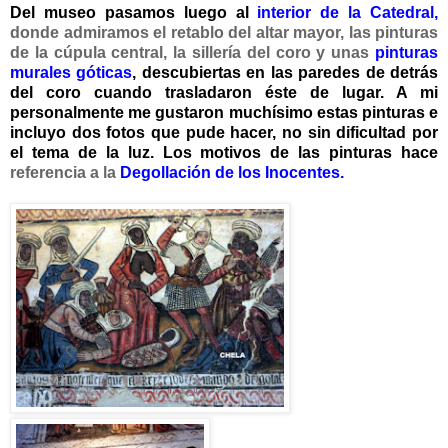
Del museo pasamos luego al
interior de la Catedral
,
donde admiramos el retablo del altar mayor, las pinturas
de la cúpula central, la sillería del coro y unas
pinturas
murales
góticas
, descubiertas en las paredes de detrás
del coro cuando trasladaron éste de lugar. A mi
personalmente me gustaron muchísimo estas pinturas e
incluyo dos fotos que pude hacer, no sin dificultad por
el tema de la luz. Los
motivos
de las pinturas hace
referenci
a
a
la
Degollación de los Inocentes.