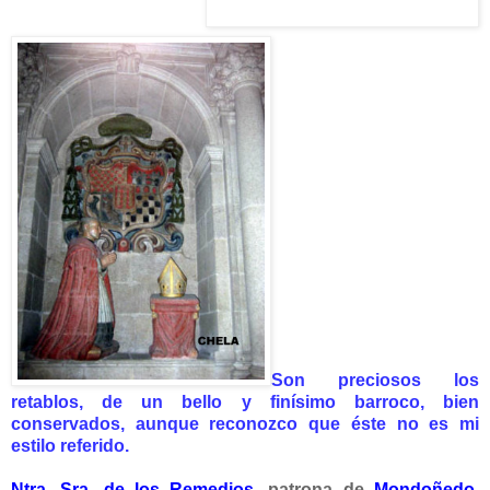
Son preciosos los
retablos, de un bello y finísimo barroco, bien
conservados, aunque reconozco que éste no es mi
estilo referido.
Ntra. Sra. de los Remedios
,
patrona de
Mondoñedo
,