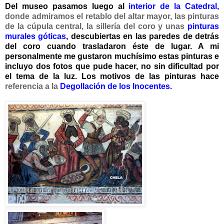
Del museo pasamos luego al
interior de la Catedral
,
donde admiramos el retablo del altar mayor, las pinturas
de la cúpula central, la sillería del coro y unas
pinturas
murales
góticas
, descubiertas en las paredes de detrás
del coro cuando trasladaron éste de lugar. A mi
personalmente me gustaron muchísimo estas pinturas e
incluyo dos fotos que pude hacer, no sin dificultad por
el tema de la luz. Los
motivos
de las pinturas hace
referenci
a
a
la
Degollación de los Inocentes.