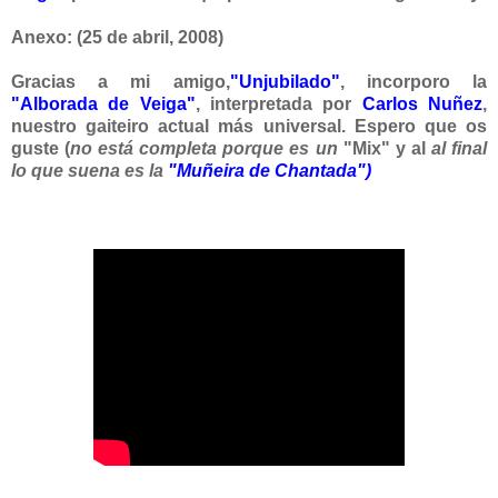
Anexo:
(25 de abril, 2008)
Gracias a mi amigo,
"Unjubilado"
, incorporo la
"Alborada de Veiga"
,
interpretada por
Carlos Nuñez
,
nuestro gaiteiro actual más universal. Espero que os
guste (
no está completa porque es un
"Mix" y al
al final
lo que suena es la
"Muñeira de Chantada")