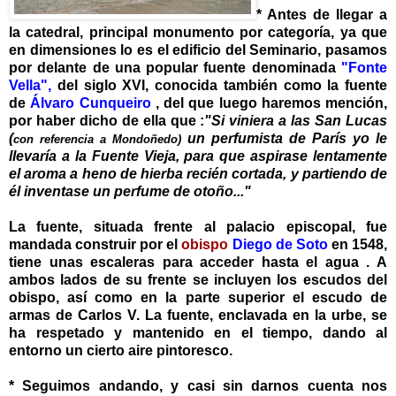
*
Antes de
llegar a
la catedral, principal monumento por categ
oría, ya que
en dimensiones lo es el edificio del Seminario, pasamos
por delante de una popular fuente denominada
"Fonte
Vella",
del siglo XVI, conocida también como la fuente
de
Álvaro Cunqueiro
, del que luego haremos mención,
por haber dicho de ella que :
"Si viniera a las San Lucas
(
un perfumista de París yo le
con referencia a Mondoñedo)
llevaría a la Fuente Vieja, para que aspirase lentamente
el aroma a heno de hierba recién cortada, y partiendo de
él inventase un perfume de otoño..."
La fuente, situada frente al palacio episcopal, fue
mandada construir por el
obispo
Diego de Soto
en 1548,
tiene unas escaleras para acceder hasta el agua . A
ambos lados de su frente se incluyen los escudos del
obispo, así como en la parte superior el escudo de
armas de Carlos V. La fuente, enclavada en la urbe, se
ha respetado y mantenido en el tiempo, dando al
entorno un cierto aire pintoresco.
*
Seguimos andando, y casi sin darnos cuenta nos