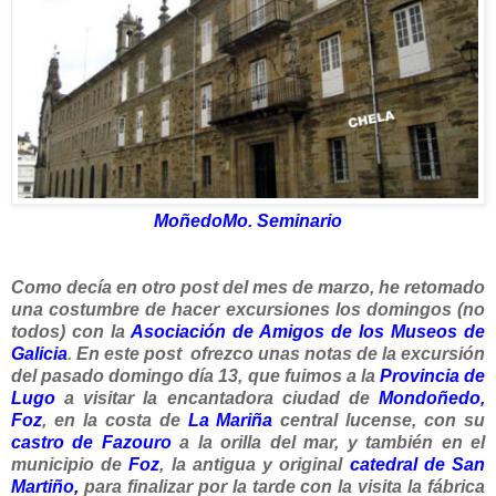
MoñedoMo. Seminario
Como decía en otro post del mes de marzo, he retomado
una costumbre de hacer excursiones los domingos (no
todos)
con la
Asociación de Amigos de los Museos de
Galicia
.
En este post ofrezco unas notas de la excursión
del pasado domingo día 13, que fuimos a la
Provincia de
Lugo
a visitar la encantadora ciudad de
Mondoñedo
,
Foz
, en la costa de
La Mariña
central lucense, con su
castro de Fazouro
a la orilla del mar, y también en el
municipio de
Foz
, la antigua y original
catedral de San
Martiño
,
para finalizar por la tarde con la visita la fábrica