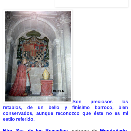
Son preciosos los
retablos, de un bello y finísimo barroco, bien
conservados, aunque reconozco que éste no es mi
estilo referido.
Ntra. Sra. de los Remedios
,
patrona de
Mondoñedo
,