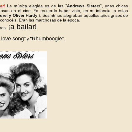
ar!
La música elegida es de las "
Andrews Sister
s", unas chicas
as en el cine. Yo recuerdo haber visto, en mi infancia, a estas
urel y Oliver Hardy
). Sus ritmos alegraban aquellos años grises de
s conocéis. Eran las marchosas de la época.
¡a bailar!
ones:
 love song"
"Rhumboogie".
y