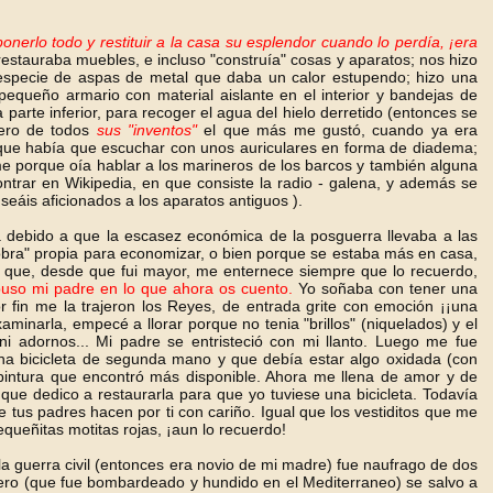
nerlo todo y restituir a la casa su esplendor
cuando lo perdía, ¡era
, restauraba muebles, e incluso "construía" cosas y aparatos; nos hizo
 especie de aspas de metal que daba un calor estupendo; hizo una
equeño armario con material aislante en el interior y bandejas de
arte inferior, para recoger el agua del hielo derretido (entonces se
Pero de todos
sus "inventos"
el que más me gustó, cuando ya era
que había que escuchar con unos auriculares en forma de diadema;
 porque oía hablar a los marineros de los barcos y también alguna
ntrar en Wikipedia, en que consiste la radio - galena, y además se
eáis aficionados a los aparatos antiguos ).
debido a que la escasez económica de la posguerra llevaba a las
ra" propia para economizar, o bien porque se estaba más en casa,
o que, desde que fui mayor, me enternece siempre que lo recuerdo,
uso mi padre en lo que ahora os cuento.
Yo soñaba con tener una
or fin me la trajeron los Reyes, de entrada grite con emoción ¡¡una
minarla, empecé a llorar porque no tenia "brillos" (niquelados) y el
i adornos... Mi padre se entristeció con mi llanto. Luego me fue
a bicicleta de segunda mano y que debía estar algo oxidada (con
a pintura que encontró más disponible. Ahora me llena de amor y de
o que dedico a restaurarla para que yo tuviese una bicicleta. Todavía
us padres hacen por ti con cariño. Igual que los vestiditos que me
queñitas motitas rojas, ¡aun lo recuerdo!
a guerra civil (entonces era novio de mi madre) fue naufrago de dos
imero (que fue bombardeado y hundido en el Mediterraneo) se salvo a