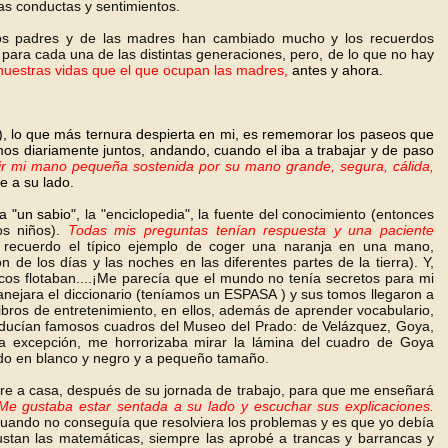
as conductas y sentimientos.
los padres y de las madres han cambiado mucho y los recuerdos
, para cada una de las distintas generaciones, pero, de lo que no hay
 nuestras vidas que el que ocupan las madres,
antes y ahora.
), lo que más ternura despierta en mi, es rememorar los paseos que
os diariamente juntos, andando, cuando el iba a trabajar y de paso
ir mi mano pequeña sostenida por su mano grande, segura, cálida,
e a su lado.
a "un sabio",
la "enciclopedia", la fuente del conocimiento (entonces
os niños).
Todas mis preguntas tenían respuesta y una paciente
 ( recuerdo el típico ejemplo de coger una naranja en una mano,
n de los días y las noches en las diferentes partes de la tierra). Y,
os flotaban....¡Me parecía que el mundo no tenía secretos para mi
ejara el diccionario (teníamos un ESPASA ) y sus tomos llegaron a
bros de entretenimiento, en ellos, además de aprender vocabulario,
roducían famosos cuadros del Museo del Prado: de Velázquez, Goya,
na excepción, me horrorizaba mirar la lámina del cuadro de Goya
ido en blanco y negro y a pequeño tamaño.
re a casa, después de su jornada de trabajo, para que me enseñará
Me gustaba estar sentada a su lado y escuchar sus explicaciones.
uando no conseguía que resolviera los problemas y es que yo debía
stan las matemáticas, siempre las aprobé a trancas y barrancas y