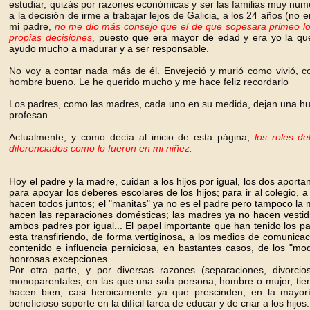
estudiar, quizás por razones económicas y ser las familias muy nume
a la decisión de irme a trabajar lejos de Galicia, a los 24 años (no 
mi padre,
no me dio más consejo que el de que sopesara primeo los
propias decisiones
,
puesto que era mayor de edad y era yo la que 
ayudo mucho a madurar y a ser responsable.
No voy a contar nada más de él. Envejeció y murió como vivió, con
hombre bueno. Le he querido mucho y me hace feliz recordarlo
Los padres, como las madres, cada uno en su medida, dejan una hue
profesan.
Actualmente, y como decía al inicio de esta página,
los roles d
diferenciados como lo fueron en mi niñez.
Hoy el padre y la madre, cuidan a los hijos por igual, los dos aporta
para apoyar los deberes escolares de los hijos; para ir al colegio, a
hacen todos juntos; el "manitas" ya no es el padre pero tampoco la 
hacen las reparaciones domésticas; las madres ya no hacen vestiditos
ambos padres por igual... El papel importante que han tenido los pa
esta transfiriendo, de forma vertiginosa, a los medios de comunicac
contenido e influencia perniciosa, en bastantes casos, de los "mod
honrosas excepciones.
Por otra parte, y por diversas razones (separaciones, divorcio
monoparentales, en las que una sola persona, hombre o mujer, tiene 
hacen bien, casi heroicamente ya que prescinden, en la mayor
beneficioso soporte en la difícil tarea de educar y de criar a los hijos.