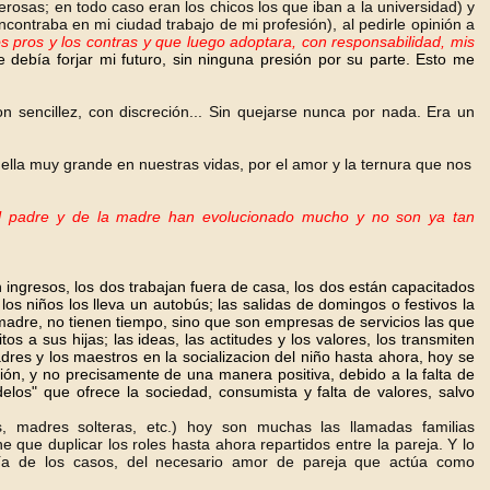
rosas; en todo caso eran los chicos los que iban a la universidad) y
encontraba en mi ciudad trabajo de mi profesión), al pedirle opinión a
 pros y los contras y que luego adoptara, con responsabilidad, mis
debía forjar mi futuro, sin ninguna presión por su parte. Esto me
 sencillez, con discreción... Sin quejarse nunca por nada. Era un
lla muy grande en nuestras vidas, por el amor y la ternura que nos
el padre y de la madre han evolucionado mucho y no son ya tan
n ingresos, los dos trabajan fuera de casa, los dos están capacitados
 los niños los lleva un autobús; las salidas de domingos o festivos la
madre, no tienen tiempo, sino que son empresas de servicios las que
 a sus hijas; las ideas, las actitudes y los valores, los transmiten
dres y los maestros en la socializacion del niño hasta ahora, hoy se
ión, y no precisamente de una manera positiva, debido a la falta de
elos" que ofrece la sociedad, consumista y falta de valores, salvo
s, madres solteras, etc.) hoy son muchas las llamadas familias
que duplicar los roles hasta ahora repartidos entre la pareja. Y lo
ía de los casos, del necesario amor de pareja que actúa como