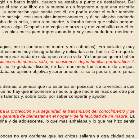
ó un barco inglés, cuando ya estaba a punto de desfallecer. Del
e él sino que libro de la muerte a un fogonero al que una escotilla
la admiración que sentía por él, no podía evitar el sufrir también
te salvaje, con unas olas impresionantes, y él se alejaba nadando
a de la orilla, junto a mi madre, y lloraba hasta que volvía porque,
pasara algo. Después me cogía en brazos y me zambullía con él en
as, las olas me siguen impresionando y soy una nadadora mediocre,
fragios, me lo contaron mi madre y mis abuelos). Era callado y muy
 situaciones muy desagradables y delicadas a su familia. Creo que la
mencionar nada de esta época de su vida. Yo tampoco quiero hablar
sucesos de nuestra vida, en ocasiones, dejan huellas perdurables. A
, no le gustaba discutir, en las reuniones familiares o de amigos,
aba su opinión objetiva y serenamente, si se la pedían, pero jamás
 los demás, a pensar que no estamos en posesión de la verdad, a que
a que no hay que imponerse a nadie, a que nadie es más que otro por
s talentos y, sobre todo, por saber compartir y ayudar.
ba la protección y la seguridad, la transmisión del conocimiento
y de
a garantía de bienestar en el hogar y de la felicidad de mi madre
. La
niña y de adolescente, lo que mas anhelaba y lo que me hizo sentir
tonces no era corriente que las chicas salieran a otra ciudad para