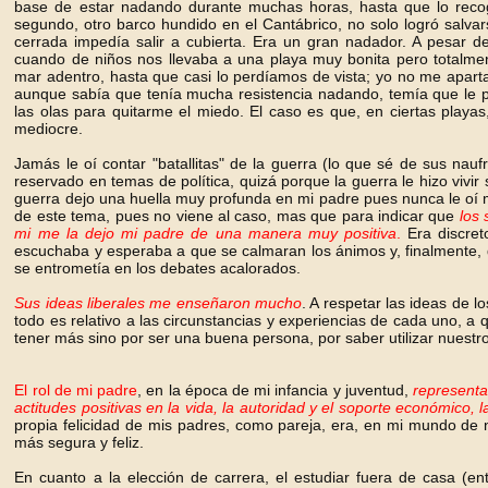
base de estar nadando durante muchas horas, hasta que lo recogi
segundo, otro barco hundido en el Cantábrico, no solo logró salvars
cerrada impedía salir a cubierta. Era un gran nadador. A pesar de 
cuando de niños nos llevaba a una playa muy bonita pero totalmen
mar adentro, hasta que casi lo perdíamos de vista; yo no me apartab
aunque sabía que tenía mucha resistencia nadando, temía que le 
las olas para quitarme el miedo. El caso es que, en ciertas play
mediocre.
Jamás le oí contar "batallitas" de la guerra (lo que sé de sus nau
reservado en temas de política, quizá porque la guerra le hizo vivir
guerra dejo una huella muy profunda en mi padre pues nunca le oí 
de este tema, pues no viene al caso, mas que para indicar que
los 
mi me la dejo mi padre de una manera muy positiva
.
Era discreto
escuchaba y esperaba a que se calmaran los ánimos y, finalmente, d
se entrometía en los debates acalorados.
Sus ideas liberales me enseñaron mucho
. A respetar las ideas de
todo es relativo a las circunstancias y experiencias de cada uno, 
tener más sino por ser una buena persona, por saber utilizar nuestro
El rol de mi padre
, en la época de mi infancia y juventud,
representa
actitudes positivas en la vida,
la autoridad y el soporte económico, l
propia felicidad de mis padres, como pareja, era, en mi mundo de 
más segura y feliz.
En cuanto a la elección de carrera, el estudiar fuera de casa (en