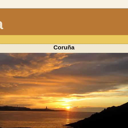
a
Coruña