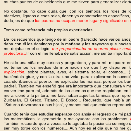
muchos puntos de coincidencia que me sirven para generalizar ciert
No obstante, no cabe duda que, con los tiempos, los roles de 
afectivos, ligados a esos roles, tienen ya connotaciones específicas
duda, es de que
los padres no ocupan menor lugar y significado en
Tomo como referencia mis propias experiencias.
De los recuerdos que tengo de mi padre (fallecido hace varios años
daba con él los domingos por la mañana y los trayectos que hacíam
me dejaba en el colegio;
me proporcionaba un enorme placer
sent
protectora...
Ir con él me llenaba de satisfacción, me sentía important
He sido una niña muy curiosa y preguntona, y para mí, mi padre
er
no teníamos los medios de información de que hoy disponen l
explicación
,
sobre plantas, aves, el sistema solar, el cosmos...
haciéndola girar, y con la otra una vela, para explicarme la sucesió
cuando íbamos al puerto, me explicaba las mareas, porque los barc
padre!. También me enseñó que era importante que consultara y man
convertirse para mí, además de los cuentos que me regalaban, en li
me aficioné a la pintura; me fascinaban aquellas láminas que rep
Zurbarán, El Greco, Tiziano, El Bosco... Recuerdo, que había u
"Saturno devorando a sus hijos", y menos mal que estaba reproduc
Cuando tenía que estudiar esperaba con ansia el regreso de mi pad
las matemáticas, la geometría, y me ayudara con los problemas.
También recuerdo que a veces se le agotaba la paciencia conmigo c
ser muy torpe con los números.....Aún hoy es el día que no me gu