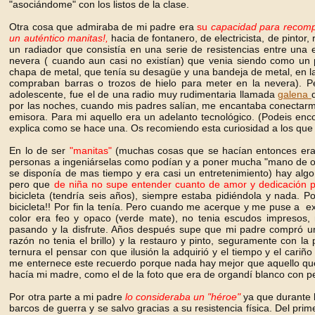
"asociándome" con los listos de la clase.
Otra cosa que admiraba de mi padre era
su
capacidad para recompo
un auténtico manitas!,
hacia de fontanero, de electricista, de pintor
un radiador que consistía en una serie de resistencias entre una
nevera ( cuando aun casi no existían) que venia siendo como un p
chapa de metal, que tenía su desagüe y una bandeja de metal, en la p
compraban barras o trozos de hielo para meter en la nevera). 
adolescente, fue el de una radio muy rudimentaria llamada
galena
por las noches, cuando mis padres salían, me encantaba conectarme
emisora. Para mi aquello era un adelanto tecnológico. (Podeis enco
explica como se hace una. Os recomiendo esta curiosidad a los que s
En lo de ser
"manitas"
(muchas cosas que se hacían entonces era 
personas a ingeniárselas como podían y a poner mucha "mano de ob
se disponía de mas tiempo y era casi un entretenimiento) hay alg
pero que
de niña no supe entender cuanto de amor y dedicación p
bicicleta (tendría seis años), siempre estaba pidiéndola y nada. P
bicicleta!! Por fin la tenía. Pero cuando me acerque y me puse a exa
color era feo y opaco (verde mate), no tenia escudos impresos, n
pasando y la disfrute. Años después supe que mi padre compró un
razón no tenia el brillo) y la restauro y pinto, seguramente con l
ternura el pensar con que ilusión la adquirió y el tiempo y el cariñ
me enternece este recuerdo porque nada hay mejor que aquello que t
hacía mi madre, como el de la foto que era de organdí blanco con pe
Por otra parte a mi padre
lo consideraba
un "héroe"
ya que durante l
barcos de guerra y se salvo gracias a su resistencia física. Del pr