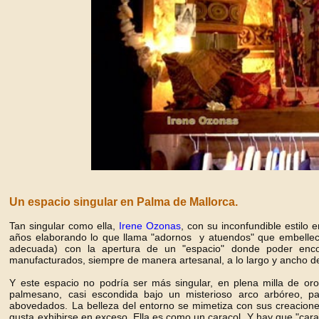
Un espacio singular en Palma de Mallorca.
Tan singular como ella,
Irene Ozonas
, con su inconfundible estilo
años elaborando lo que llama "adornos y atuendos" que embellecen
adecuada) con la apertura de un "espacio" donde poder encon
manufacturados, siempre de manera artesanal, a lo largo y ancho 
Y este espacio no podría ser más singular, en plena milla de o
palmesano, casi escondida bajo un misterioso arco arbóreo, p
abovedados. La belleza del entorno se mimetiza con sus creacione
gusta exhibirse en exceso. Ella es como un caracol. Y hay que "cara