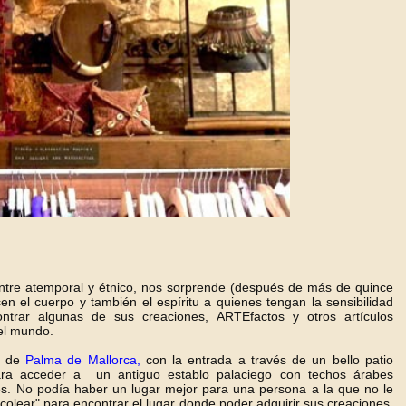
 entre atemporal y étnico, nos sorprende (después de más de quince
 el cuerpo y también el espíritu a quienes tengan la sensibilidad
trar algunas de sus creaciones, ARTEfactos y otros artículos
del mundo.
ro de
Palma de Mallorca,
con la entrada a través de un bello patio
ara acceder a un antiguo establo palaciego con techos árabes
s. No podía haber un lugar mejor para una persona a la que no le
colear" para encontrar el lugar donde poder adquirir sus creaciones.