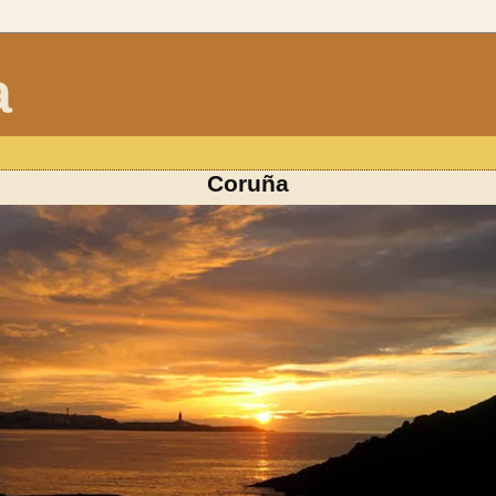
a
Coruña