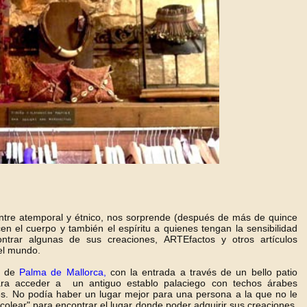
 entre atemporal y étnico, nos sorprende (después de más de quince
 el cuerpo y también el espíritu a quienes tengan la sensibilidad
trar algunas de sus creaciones, ARTEfactos y otros artículos
del mundo.
ro de
Palma de Mallorca,
con la entrada a través de un bello patio
ara acceder a un antiguo establo palaciego con techos árabes
s. No podía haber un lugar mejor para una persona a la que no le
colear" para encontrar el lugar donde poder adquirir sus creaciones.