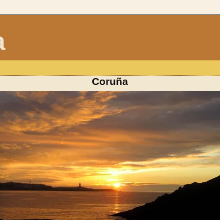
a
Coruña