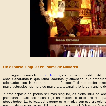
Un espacio singular en Palma de Mallorca.
Tan singular como ella,
Irene Ozonas
, con su inconfundible estilo
años elaborando lo que llama "adornos y atuendos" que embellecen
adecuada) con la apertura de un "espacio" donde poder encon
manufacturados, siempre de manera artesanal, a lo largo y ancho 
Y este espacio no podría ser más singular, en plena milla de o
palmesano, casi escondida bajo un misterioso arco arbóreo, p
abovedados. La belleza del entorno se mimetiza con sus creacione
gusta exhibirse en exceso. Ella es como un caracol. Y hay que "cara