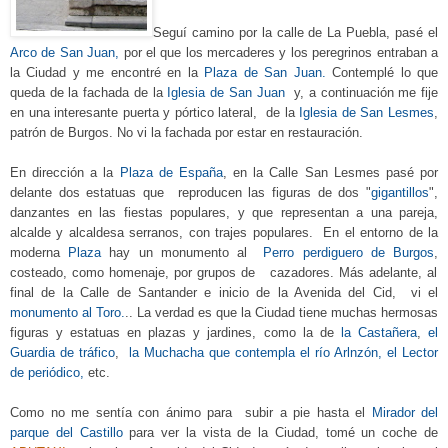
Seguí
camino
por la calle de La Puebla, pasé
el
Arco de San Juan,
por
el que los mercaderes y los peregrinos entraban a
la Ciudad y me encontré en la
Plaza de San Juan.
Contemplé lo que
queda de la fachada de la
Iglesia de San Juan
y, a continuación me fije
en una interesante puerta y pór
tico lateral,
de la
Iglesia
de
San Lesmes
,
patrón de Burgos.
No
vi la fachada por estar en restauración.
En dirección a la
Plaza de
España
,
en la Calle San Lesmes
pasé
por
delante dos estatuas
que reproducen las figuras de dos "
gigantillos
",
danzantes
en las fiestas populares, y que representan a u
na parej
a
,
alcalde y alcaldesa serranos, co
n trajes populares.
En el entorno de la
moderna
Plaza
hay un monum
ento al
Perro perdiguero de Burgos
,
costeado,
como homenaje, por
grupos de cazadores. Más adelante, al
final de la Calle de Santander e inicio de la Avenida del Cid, vi el
monumento al Toro.
.. La verdad es que la Ciudad tiene muchas hermosas
figuras y estatuas en plazas y jardines, como la de
la Castañera
,
el
Guardia de tráfico
,
la Muchacha que contempla el
río
Arlnzón, el Lector
de periódico
,
etc.
Como no me sentía con ánimo para subir a pie hasta
el
Mirador del
parque del Castillo
para ver la vista de la Ciudad, tomé un coche de