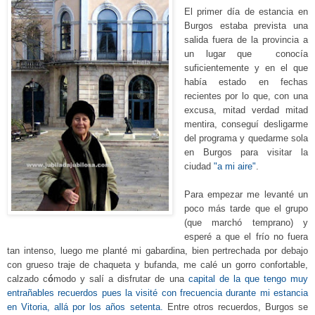
El primer día de estancia en
Burgos estaba prevista una
salida
fuera de
la provincia a
un lugar que conocía
suficientemente y en el que
había estado en fechas
recientes por lo que, con una
excusa, mitad verdad mitad
mentira, conseguí desligarme
del programa y quedarme sola
en Burgos para visitar la
ciudad
"a mi aire"
.
Para empezar me levanté un
poco más tarde que el grupo
(que marchó temprano) y
esperé a que el frío no fuera
tan intenso, luego me planté mi gabardina, bien pertrechada por debajo
con grueso traje de chaqueta y bufanda, me calé un gorro confortable,
calzado c
ó
modo y salí a disfrutar de una
capital de la que tengo muy
entrañables recuerdos pues la visité con frecuencia durante mi estancia
en Vitoria, allá por los años setenta
.
Entre otros recuerdos, Burgos se