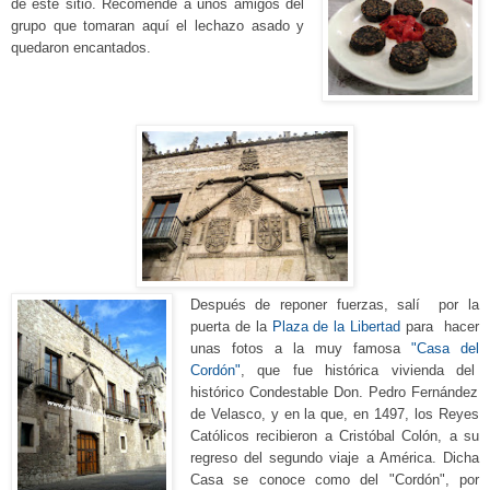
de
este sitio. Recomendé a unos amigos del
grupo que toma
ran
aquí el lechazo asado y
quedaron encantados.
Después de reponer fuerzas, salí por la
puerta de la
Plaza de la Libertad
para
hacer
unas fotos a la muy famosa
"C
asa del
Cordón"
, que fue histórica vivienda del
histórico
Condestable
D
on. Pedro Fernández
de Velasco, y en la que, en 1497, los Reyes
Católicos recibieron a Cristóbal Colón, a su
regreso del segundo viaje a América.
Dicha
Casa se conoce como del "Cordón", por