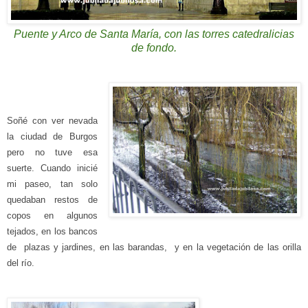
Puente y Arco de Santa María, con las torres catedralicias
de fondo.
Soñé con ver nevada
la ciudad de Burgos
pero
no
tuve esa
suerte.
Cuando in
icié
mi paseo, tan solo
qued
aban
restos de
copos
en
algun
os
tejados, en los bancos
de plazas y jardines, en las barandas, y en la vegetación de las orilla
del río.