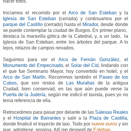
hacer fotos.
Iniciamos el recorrido por el
Arco de San Esteban
y
la
Iglesia de San Esteban
(cerrada) y continuamos por el
parque del Castillo
(cerrado) hasta el
Mirador
, desde donde
se puede contemplar la ciudad de Burgos. En primer plano,
destaca la maravilla gótica de la Catedral, y, a un lado, la
Iglesia de San Esteban, entre los árboles del parque. A lo
lejos, retazos de campos nevados.
Seguimos para ver el
Arco de Fernán González
, e
l
Monumento del Empecinado
, el
Solar del Cid
, lindando con
el que fue Seminario Mayor, hoy convertido en hotel, y el
Arco de San Martín
. Recorrimos también el
Paseo de los
Cubos,
que son restos de
Las Murallas
de la antigua
Ciudad, bien conservad, en las que aún puede verse la
Puerta de la Judería
, según me indicó el taxista, pues yo no
tenia referencia de ella.
Retrocedimos para pasar por delante de las
Salesas Reales
y el
Hospital de Barrantes
y salir a la
Plaza de Castilla
,
donde finalicé el trayecto de taxi. Todo por
nueve euros
y sin
que admitiese propina. Allí me despedí de
Esteban.