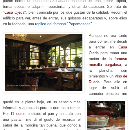
puede comer un buen lechazo
asado en horno de leña
, cenar, tapear,
tomar copas, o a
dquirir repostería y otras delicatessen. Se trata de
"
Ca
sa Ojeda"
, bien conocida por los que gustan de la calidad. Recorrí el
edificio para ver
, antes de entrar, sus
golosos escaparates y, sobre ellos
en la fachada, una
replica del famoso "Papamoscas"
.
Aunque no era tarde
para comer, me decidí
a entrar en
Casa
Ojeda
para tomar una
ración de
la famosa
morcilla burgalesa
, a
la plancha, con
pimientos y un
vino de
Rueda
. Para ello en
lugar de subir al
comedor principal
me
quedé en la planta b
aja, en un espacio más
informal y apropiado para
lo que iba a tomar.
Por
11 euros
, incluido el pan y un café con
una pasta, me dí el gusto de recordar el
sabor de la morcilla tan buena, que conocía