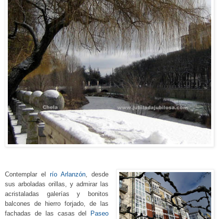
Contemplar el
río Arlanzón
, desde
sus arboladas orillas, y admirar las
acristaladas galerías y bonitos
balcones de hierro forjado, de las
fachadas de las casas del
Paseo