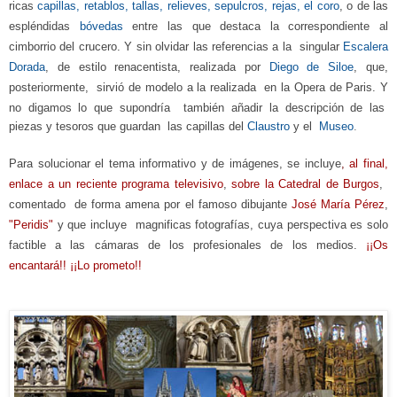
ricas
capillas, retablos, tallas, relieves, sepulcros, rejas, el coro
, o de las
espléndidas
bóvedas
entre las que destaca la correspondiente al
cimborrio del crucero. Y sin olvidar las referencias a la singular
Escalera
Dorada
, de estilo renacentista, realizada por
Diego de Siloe
, que,
posteriormente, sirvió de modelo a la reali
zada
en la Opera de Paris.
Y
no digamos lo que supondría también
añadir
la descripción de las
piezas y tesoros que guardan las capillas del
Claustro
y el
Museo
.
Para solucionar el tema informativo y de imágenes, se incluye
,
al final,
enlace a un reciente programa televisivo
,
sobre la Catedral de Burgos
,
comentado de forma amena por el famoso dibujante
José María Pérez
,
"P
eridis"
y que incluye
mag
nificas fotografías, cuya perspectiva es solo
factible a las cámaras de los profesionales de los medios.
¡¡Os
encantará!! ¡¡Lo prometo!!