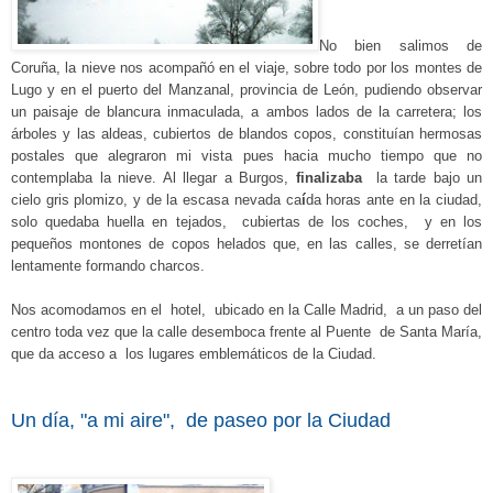
No bien salimos de
Coruña, la nieve nos acompañó en
e
l viaje, sobre todo por los montes de
Lugo y en el puerto del Manzanal, provincia de León, pudiendo observar
un paisaje de blancura inmaculada, a ambos lados de la carretera; los
árboles y las aldeas, cubiertos de blandos copos, constituían hermosas
postales que alegraron mi vista pues hacia mucho tiempo que no
contemplaba la nieve. Al llegar a Burgos,
finalizaba
la tarde bajo un
cielo
gris plomizo, y de la
escasa nevada ca
í
da horas ante en la ciudad,
solo quedaba huella en tejados, cubiertas de los coches, y en los
pequeños montones de copos helados que, en las calles, se derretían
lentamente for
m
ando charcos.
Nos
acomodamos en el
hotel, ubicado en la Calle Madrid, a un paso del
centro toda vez que la calle desemboca frente al Puente de Santa María,
que da acceso a los lugares emblemáticos de la Ciudad.
Un día, "a mi aire", de paseo por la Ciudad