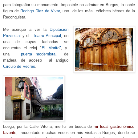
para fotografiar su monumento. Imposible no admirar en Burgos, la noble
figura de
Rodrigo Diaz de Vivar
, uno de los más célebres
héroes
de la
Reconquista.
Me acerqué a ver
la
Diputación
Provincial
y el
Teatro Principal
, en
una de cuyas fachadas
se
encuentra el reloj
"
El Morito"
, y
una
puerta modernista,
de
madera, de
acce
so
al antiguo
Círculo de Recreo
.
Luego, por la Calle Vitoria, me fui en busca de
mi local gastronó
mico
favorito
, frecuentado
muchas veces en mis visitas a Burgos, donde se