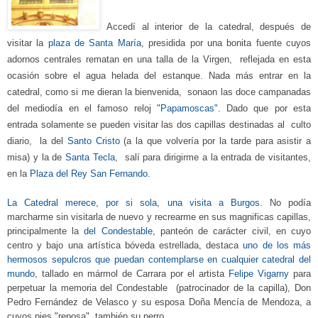
Accedí al interior de la catedral, después de
visitar
la
plaza de Santa María
, presidida por una bonita fuente cuyos
adornos centrales rematan en
una talla de la Virgen, reflejada en esta
ocasión sobre el agua helada del estanque.
N
ada más entr
ar
en la
catedral, como si me dieran la bienvenida, sonaon las
doce campanad
as
del mediodía
en el
famoso reloj
"Papamoscas"
.
Dado que por esta
entr
ada solamente se pueden visitar las dos capillas destinadas al culto
diario, la del
Santo Cristo
(a la que volvería por la
t
arde para asistir a
misa) y la de
Santa
T
ecla
,
salí
para
dirigirme
a
la entrada de visitantes
,
en
la
Plaza del Rey San Fernando.
La Catedral
merece, por si sola, una visita a Burgos.
No podía
marcharme sin visitarla de nuevo y recrearme en sus magnifica
s capillas,
principalmente la
de
l
Condestable
, panteón de carácter civil, en cuyo
centro y bajo una artística bóveda estrellada, destaca
uno de los más
hermosos sepulcro
s que puedan contemplarse en cualquier catedral del
mundo
, tallado
e
n m
ármol de Carrara por el artista
Felipe Vigarny
para
perpetuar la memoria del Condesta
ble
(patrocinador de la capilla),
Don
Pedro Fernández de Velasco y su esposa Doña Mencía de Mendoza
,
a
cuyos pies
"
reposa" también su perro.