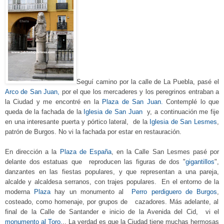
Seguí
camino
por la calle de La Puebla, pasé
el
Arco de San Juan,
por
el que los mercaderes y los peregrinos entraban a
la Ciudad y me encontré en la
Plaza de San Juan.
Contemplé lo que
queda de la fachada de la
Iglesia de San Juan
y, a continuación me fije
en una interesante puerta y pór
tico lateral,
de la
Iglesia
de
San Lesmes
,
patrón de Burgos.
No
vi la fachada por estar en restauración.
En dirección a la
Plaza de
España
,
en la Calle San Lesmes
pasé
por
delante dos estatuas
que reproducen las figuras de dos "
gigantillos
",
danzantes
en las fiestas populares, y que representan a u
na parej
a
,
alcalde y alcaldesa serranos, co
n trajes populares.
En el entorno de la
moderna
Plaza
hay un monum
ento al
Perro perdiguero de Burgos
,
costeado,
como homenaje, por
grupos de cazadores. Más adelante, al
final de la Calle de Santander e inicio de la Avenida del Cid, vi el
monumento al Toro.
.. La verdad es que la Ciudad tiene muchas hermosas