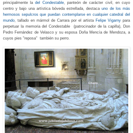
principalmente la
de
l
Condestable
, panteón de carácter civil, en cuyo
centro y bajo una artística bóveda estrellada, destaca
uno de los más
hermosos sepulcro
s que puedan contemplarse en cualquier catedral del
mundo
, tallado
e
n m
ármol de Carrara por el artista
Felipe Vigarny
para
perpetuar la memoria del Condesta
ble
(patrocinador de la capilla),
Don
Pedro Fernández de Velasco y su esposa Doña Mencía de Mendoza
,
a
cuyos pies
"
reposa" también su perro.