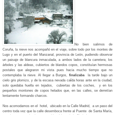
No bien salimos de
Coruña, la nieve nos acompañó en
e
l viaje, sobre todo por los montes de
Lugo y en el puerto del Manzanal, provincia de León, pudiendo observar
un paisaje de blancura inmaculada, a ambos lados de la carretera; los
árboles y las aldeas, cubiertos de blandos copos, constituían hermosas
postales que alegraron mi vista pues hacia mucho tiempo que no
contemplaba la nieve. Al llegar a Burgos,
finalizaba
la tarde bajo un
cielo
gris plomizo, y de la
escasa nevada ca
í
da horas ante en la ciudad,
solo quedaba huella en tejados, cubiertas de los coches, y en los
pequeños montones de copos helados que, en las calles, se derretían
lentamente for
m
ando charcos.
Nos
acomodamos en el
hotel, ubicado en la Calle Madrid, a un paso del
centro toda vez que la calle desemboca frente al Puente de Santa María,