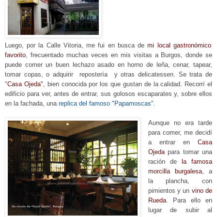
Luego, por la Calle Vitoria, me fui en busca de
mi local gastronó
mico
favorito
, frecuentado
muchas veces en mis visitas a Burgos, donde se
puede comer un buen lechazo
asado en horno de leña
, cenar, tapear,
tomar copas, o a
dquirir repostería y otras delicatessen. Se trata de
"
Ca
sa Ojeda"
, bien conocida por los que gustan de la calidad. Recorrí el
edificio para ver
, antes de entrar, sus
golosos escaparates y, sobre ellos
en la fachada, una
replica del famoso "Papamoscas"
.
Aunque no era tarde
para comer, me decidí
a entrar en
Casa
Ojeda
para tomar una
ración de
la famosa
morcilla burgalesa
, a
la plancha, con
pimientos y un
vino de
Rueda
. Para ello en
lugar de subir al