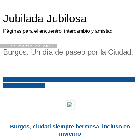
Jubilada Jubilosa
Páginas para el encuentro, intercambio y amistad
17 de marzo de 2013
Burgos. Un día de paseo por la Ciudad.
_______________________________________________
_______________
Burgos, ci
udad siemp
re hermosa, in
cluso en
invierno