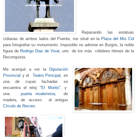
Repasando
las
estatuas
cidianas de ambos lados del Puente, me situé en la
Plaza del Mio Ci
d
para fotografiar su monumento. Imposible no admirar en Burgos, la noble
figura de
Rodrigo Diaz de Vivar
, uno de los más célebres
héroes
de la
Reconquista.
Me acerqué a ver
la
Diputación
Provincial
y el
Teatro Principal
, en
una de cuyas fachadas
se
encuentra el reloj
"
El Morito"
, y
una
puerta modernista,
de
madera, de
acce
so
al antiguo
Círculo de Recreo
.