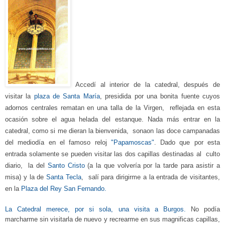
Accedí al interior de la catedral, después de
visitar
la
plaza de Santa María
, presidida por una bonita fuente cuyos
adornos centrales rematan en
una talla de la Virgen, reflejada en esta
ocasión sobre el agua helada del estanque.
N
ada más entr
ar
en la
catedral, como si me dieran la bienvenida, sonaon las
doce campanad
as
del mediodía
en el
famoso reloj
"Papamoscas"
.
Dado que por esta
entr
ada solamente se pueden visitar las dos capillas destinadas al culto
diario, la del
Santo Cristo
(a la que volvería por la
t
arde para asistir a
misa) y la de
Santa
T
ecla
,
salí
para
dirigirme
a
la entrada de visitantes
,
en
la
Plaza del Rey San Fernando.
La Catedral
merece, por si sola, una visita a Burgos.
No podía
marcharme sin visitarla de nuevo y recrearme en sus magnifica
s capillas,