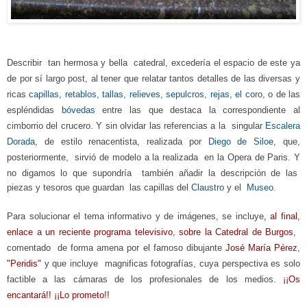
Describir tan hermosa y bella catedral, excedería el espacio de este ya
de por sí largo post, al tener que relatar
tantos
detalles de las diversas y
ricas
capillas, retablos, tallas, relieves, sepulcros, rejas, el coro
, o de las
espléndidas
bóvedas
entre las que destaca la correspondiente al
cimborrio del crucero. Y sin olvidar las referencias a la singular
Escalera
Dorada
, de estilo renacentista, realizada por
Diego de Siloe
, que,
posteriormente, sirvió de modelo a la reali
zada
en la Opera de Paris.
Y
no digamos lo que supondría también
añadir
la descripción de las
piezas y tesoros que guardan las capillas del
Claustro
y el
Museo
.
Para solucionar el tema informativo y de imágenes, se incluye
,
al final,
enlace a un reciente programa televisivo
,
sobre la Catedral de Burgos
,
comentado de forma amena por el famoso dibujante
José María Pérez
,
"P
eridis"
y que incluye
mag
nificas fotografías, cuya perspectiva es solo
factible a las cámaras de los profesionales de los medios.
¡¡Os
encantará!! ¡¡Lo prometo!!