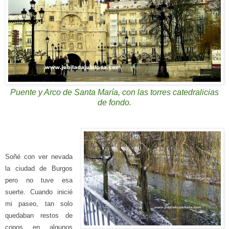
Puente y Arco de Santa María, con las torres catedralicias
de fondo.
Soñé con ver nevada
la ciudad de Burgos
pero
no
tuve esa
suerte.
Cuando in
icié
mi paseo, tan solo
qued
aban
restos de
copos
en
algun
os