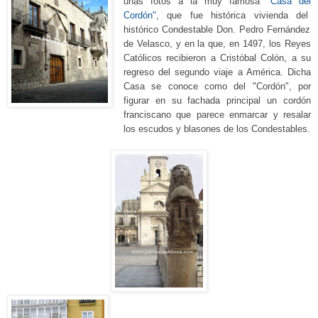
unas fotos a la muy famosa
"C
asa del
Cordón"
, que fue histórica vivienda del
histórico
Condestable
D
on. Pedro Fernández
de Velasco, y en la que, en 1497, los Reyes
Católicos recibieron a Cristóbal Colón, a su
regreso del segundo viaje a América.
Dicha
Casa se conoce como del "Cordón", por
figurar
en su fachada principal un cordón
franciscano que parece enmarcar
y resalar
los escudos y blasones de los Condestables.