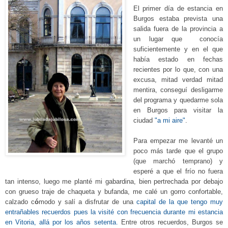
El primer día de estancia en
Burgos estaba prevista una
salida
fuera de
la provincia a
un lugar que conocía
suficientemente y en el que
había estado en fechas
recientes por lo que, con una
excusa, mitad verdad mitad
mentira, conseguí desligarme
del programa y quedarme sola
en Burgos para visitar la
ciudad
"a mi aire"
.
Para empezar me levanté un
poco más tarde que el grupo
(que marchó temprano) y
esperé a que el frío no fuera
tan intenso, luego me planté mi gabardina, bien pertrechada por debajo
con grueso traje de chaqueta y bufanda, me calé un gorro confortable,
calzado c
ó
modo y salí a disfrutar de una
capital de la que tengo muy
entrañables recuerdos pues la visité con frecuencia durante mi estancia
en Vitoria, allá por los años setenta
.
Entre otros recuerdos, Burgos se