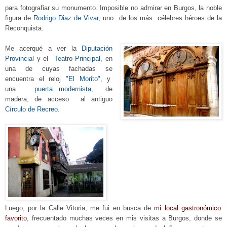
para fotografiar su monumento. Imposible no admirar en Burgos, la noble
figura de
Rodrigo Diaz de Vivar
, uno de los más célebres
héroes
de la
Reconquista.
Me acerqué a ver
la
Diputación
Provincial
y el
Teatro Principal
, en
una de cuyas fachadas
se
encuentra el reloj
"
El Morito"
, y
una
puerta modernista,
de
madera, de
acce
so
al antiguo
Círculo de Recreo
.
Luego, por la Calle Vitoria, me fui en busca de
mi local gastronó
mico
favorito
, frecuentado
muchas veces en mis visitas a Burgos, donde se