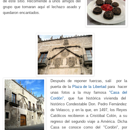
de
este sitio. Recomendé a unos amigos del
grupo que toma
ran
aquí el lechazo asado y
quedaron encantados.
Después de reponer fuerzas, salí por la
puerta de la
Plaza de la Libertad
para
hacer
unas fotos a la muy famosa
"C
asa del
Cordón"
, que fue histórica vivienda del
histórico
Condestable
D
on. Pedro Fernández
de Velasco, y en la que, en 1497, los Reyes
Católicos recibieron a Cristóbal Colón, a su
regreso del segundo viaje a América.
Dicha
Casa se conoce como del "Cordón", por