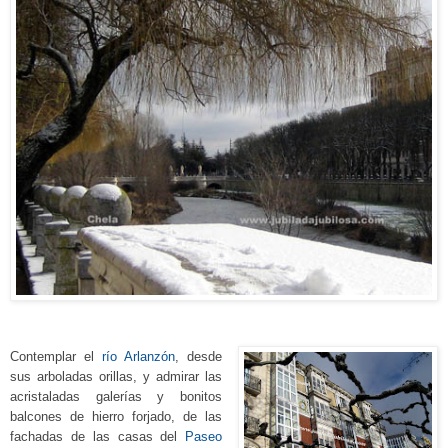
Contemplar el
río Arlanzón
, desde
sus arboladas orillas, y admirar las
acristaladas galerías y bonitos
balcones de hierro forjado, de las
fachadas de las casas del
Paseo