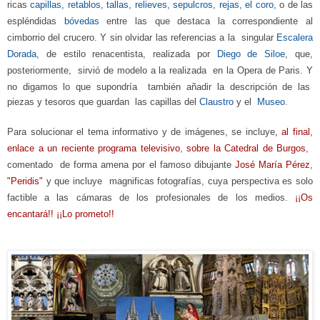
ricas
capillas, retablos, tallas, relieves, sepulcros, rejas, el coro
, o de las
espléndidas
bóvedas
entre las que destaca la correspondiente al
cimborrio del crucero. Y sin olvidar las referencias a la singular
Escalera
Dorada
, de estilo renacentista, realizada por
Diego de Siloe
, que,
posteriormente, sirvió de modelo a la reali
zada
en la Opera de Paris.
Y
no digamos lo que supondría también
añadir
la descripción de las
piezas y tesoros que guardan las capillas del
Claustro
y el
Museo
.
Para solucionar el tema informativo y de imágenes, se incluye
,
al final,
enlace a un reciente programa televisivo
,
sobre la Catedral de Burgos
,
comentado de forma amena por el famoso dibujante
José María Pérez
,
"P
eridis"
y que incluye
mag
nificas fotografías, cuya perspectiva es solo
factible a las cámaras de los profesionales de los medios.
¡¡Os
encantará!! ¡¡Lo prometo!!