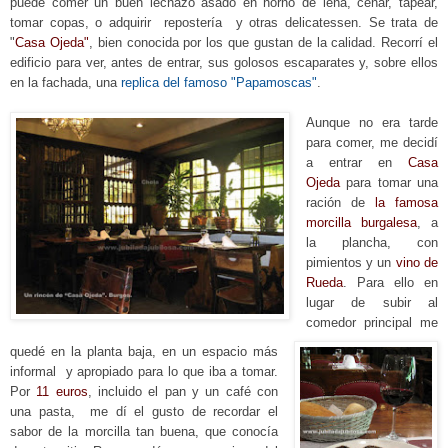
puede comer un buen lechazo
asado en horno de leña
, cenar, tapear,
tomar copas, o a
dquirir repostería y otras delicatessen. Se trata de
"
Ca
sa Ojeda"
, bien conocida por los que gustan de la calidad. Recorrí el
edificio para ver
, antes de entrar, sus
golosos escaparates y, sobre ellos
en la fachada, una
replica del famoso "Papamoscas"
.
Aunque no era tarde
para comer, me decidí
a entrar en
Casa
Ojeda
para tomar una
ración de
la famosa
morcilla burgalesa
, a
la plancha, con
pimientos y un
vino de
Rueda
. Para ello en
lugar de subir al
comedor principal
me
quedé en la planta b
aja, en un espacio más
informal y apropiado para
lo que iba a tomar.
Por
11 euros
, incluido el pan y un café con
una pasta, me dí el gusto de recordar el
sabor de la morcilla tan buena, que conocía