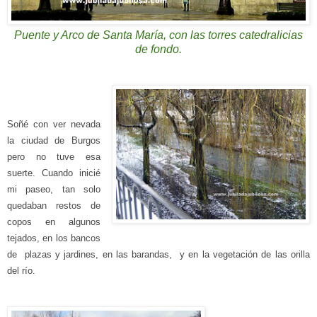
Puente y Arco de Santa María, con las torres catedralicias
de fondo.
Soñé con ver nevada
la ciudad de Burgos
pero
no
tuve esa
suerte.
Cuando in
icié
mi paseo, tan solo
qued
aban
restos de
copos
en
algun
os
tejados, en los bancos
de plazas y jardines, en las barandas, y en la vegetación de las orilla
del río.