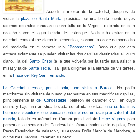
Accedí al interior de la catedral, después de
visitar
la
plaza de Santa María
, presidida por una bonita fuente cuyos
adornos centrales rematan en
una talla de la Virgen, reflejada en esta
ocasión sobre el agua helada del estanque.
N
ada más entr
ar
en la
catedral, como si me dieran la bienvenida, sonaon las
doce campanad
as
del mediodía
en el
famoso reloj
"Papamoscas"
.
Dado que por esta
entr
ada solamente se pueden visitar las dos capillas destinadas al culto
diario, la del
Santo Cristo
(a la que volvería por la
t
arde para asistir a
misa) y la de
Santa
T
ecla
,
salí
para
dirigirme
a
la entrada de visitantes
,
en
la
Plaza del Rey San Fernando.
La Catedral
merece, por si sola, una visita a Burgos.
No podía
marcharme sin visitarla de nuevo y recrearme en sus magnifica
s capillas,
principalmente la
de
l
Condestable
, panteón de carácter civil, en cuyo
centro y bajo una artística bóveda estrellada, destaca
uno de los más
hermosos sepulcro
s que puedan contemplarse en cualquier catedral del
mundo
, tallado
e
n m
ármol de Carrara por el artista
Felipe Vigarny
para
perpetuar la memoria del Condesta
ble
(patrocinador de la capilla),
Don
Pedro Fernández de Velasco y su esposa Doña Mencía de Mendoza
,
a
cuyos pies
"
reposa" también su perro.