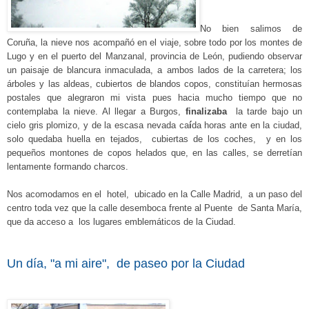
No bien salimos de
Coruña, la nieve nos acompañó en
e
l viaje, sobre todo por los montes de
Lugo y en el puerto del Manzanal, provincia de León, pudiendo observar
un paisaje de blancura inmaculada, a ambos lados de la carretera; los
árboles y las aldeas, cubiertos de blandos copos, constituían hermosas
postales que alegraron mi vista pues hacia mucho tiempo que no
contemplaba la nieve. Al llegar a Burgos,
finalizaba
la tarde bajo un
cielo
gris plomizo, y de la
escasa nevada ca
í
da horas ante en la ciudad,
solo quedaba huella en tejados, cubiertas de los coches, y en los
pequeños montones de copos helados que, en las calles, se derretían
lentamente for
m
ando charcos.
Nos
acomodamos en el
hotel, ubicado en la Calle Madrid, a un paso del
centro toda vez que la calle desemboca frente al Puente de Santa María,
que da acceso a los lugares emblemáticos de la Ciudad.
Un día, "a mi aire", de paseo por la Ciudad