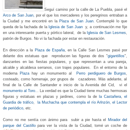
Seguí
camino
por la calle de La Puebla, pasé
el
Arco de San Juan,
por
el que los mercaderes y los peregrinos entraban a
la Ciudad y me encontré en la
Plaza de San Juan.
Contemplé lo que
queda de la fachada de la
Iglesia de San Juan
y, a continuación me fije
en una interesante puerta y pór
tico lateral,
de la
Iglesia
de
San Lesmes
,
patrón de Burgos.
No
vi la fachada por estar en restauración.
En dirección a la
Plaza de
España
,
en la Calle San Lesmes
pasé
por
delante dos estatuas
que reproducen las figuras de dos "
gigantillos
",
danzantes
en las fiestas populares, y que representan a u
na parej
a
,
alcalde y alcaldesa serranos, co
n trajes populares.
En el entorno de la
moderna
Plaza
hay un monum
ento al
Perro perdiguero de Burgos
,
costeado,
como homenaje, por
grupos de cazadores. Más adelante, al
final de la Calle de Santander e inicio de la Avenida del Cid, vi el
monumento al Toro.
.. La verdad es que la Ciudad tiene muchas hermosas
figuras y estatuas en plazas y jardines, como la de
la Castañera
,
el
Guardia de tráfico
,
la Muchacha que contempla el
río
Arlnzón, el Lector
de periódico
,
etc.
Como no me sentía con ánimo para subir a pie hasta
el
Mirador del
parque del Castillo
para ver la vista de la Ciudad, tomé un coche de