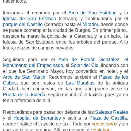
hacer fotos.
Iniciamos el recorrido por el
Arco de San Esteban
y
la
Iglesia de San Esteban
(cerrada) y continuamos por el
parque del Castillo
(cerrado) hasta el
Mirador
, desde donde
se puede contemplar la ciudad de Burgos. En primer plano,
destaca la maravilla gótica de la Catedral, y, a un lado, la
Iglesia de San Esteban, entre los árboles del parque. A lo
lejos, retazos de campos nevados.
Seguimos para ver el
Arco de Fernán González
, e
l
Monumento del Empecinado
, el
Solar del Cid
, lindando con
el que fue Seminario Mayor, hoy convertido en hotel, y el
Arco de San Martín
. Recorrimos también el
Paseo de los
Cubos,
que son restos de
Las Murallas
de la antigua
Ciudad, bien conservad, en las que aún puede verse la
Puerta de la Judería
, según me indicó el taxista, pues yo no
tenia referencia de ella.
Retrocedimos para pasar por delante de las
Salesas Reales
y el
Hospital de Barrantes
y salir a la
Plaza de Castilla
,
donde finalicé el trayecto de taxi. Todo por
nueve euros
y sin
que admitiese propina. Allí me despedí de
Esteban.