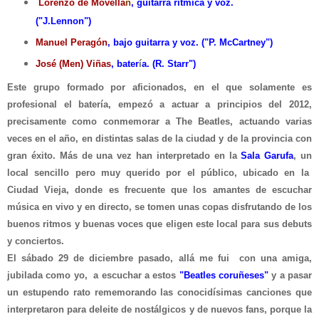
Lorenzo de Movellá
n
, guitarra rítmica y voz.
("J.Lennon")
Manuel Peragón
, bajo guitarra y voz
. ("P. McCar
tney")
José (M
en) Viñas
, bater
í
a. (R. Starr")
Este grupo
formado por aficio
nados
, en el que solamente es
profesional
el batería
,
empezó a actuar a principios del 2012
,
precisamente como conmemorar a The Beatles
, actuando varias
ve
ces en el año, en distintas salas de la ciudad
y de la provincia con
gran éxito
.
Más
de una vez ha
n interpretado
en la
Sala Garufa
, un
local sencil
lo pero muy querido por el p
ú
blico, ubicado en la
Ciudad
V
ieja, donde es f
recuente que los
amantes de
escuchar
música en vivo
y en directo,
se tomen unas copas disfrutando de los
buen
os ritmos y buenas voces
que el
igen este local para sus debuts
y conciertos
.
El sábado 2
9 de diciembre pasado
, allá
me fui con una amiga
,
jubilada como yo,
a escuchar a estos
"Bea
tles coruñeses"
y a pasar
un estupendo rato rememorando las conocid
í
simas canciones que
interp
r
etaron para deleite de nostálgicos
y de nuevos fans, porque la