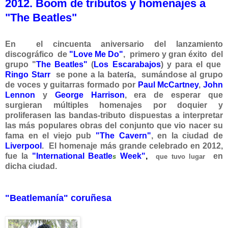
2012. Boom de tributos y homenajes a
"The Beatles"
En el cincuenta aniversario del lanzamiento
discográfico de
"Love Me Do"
, primero y gran éxito del
grupo "
The Beatles"
(
Los Escarabajos
) y para el que
Ringo Starr
se pone a la bater
a, sumándose al grupo
í
de voces y guitarras formado por
Paul McCartney
,
John
Lennon
y
George Harrison
,
era de esperar que
surgieran múltiples homenajes por doquier y
proliferasen las bandas-tributo dispuestas a interpretar
las más populares obras del conjunto que vio nacer su
fama en el viejo pub
"The Cavern"
, en la ciudad de
Liverpool
. El homenaje más grande celebrado en 2012,
fue la
"International Beatle
Week"
,
en
s
que tuvo lugar
dicha ciudad.
"Beatlemanía" coruñesa