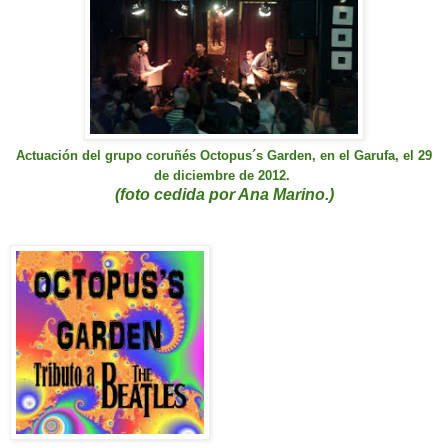
Actuación del grupo coru
ñ
és
Octo
pus´s Garden
, en el Garufa, el 29
de diciembre de 2012.
(foto cedida por Ana Marino.)