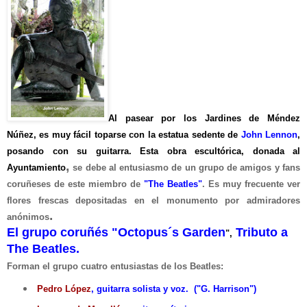
Al pasear por los Jardines de Méndez
Núñez, es muy f
ácil toparse
con la estatua sedente
de
J
ohn Lennon
,
posando con su guitarra. Esta obra escultórica, donada al
,
A
yuntamiento
se debe al entusiasmo de un grupo de amigos y fans
coruñeses de este miembro de
"The Beatles"
. Es muy frecuente ver
flores frescas depositadas en el monumento por admiradores
.
anónimos
El grupo coruñ
é
s
"
Octopus´s Garden
Tributo a
",
The Beatles.
Forman el grupo cuatro entusiastas de los Beatles
:
Pedro López
, guitarra solista y vo
z.
("G. Harrison
")