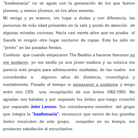
"beatle
man
í
a" no se agota con la gene
ración de los que fueron
j
óvenes,
y menos jóvenes,
en los
años
sesenta.
Mi
amiga y yo eramos, sin
lugar a dudas
y con diferencia,
las
personas de más edad presen
tes en la sala y
punto de a
t
ención
de
algunas miradas curiosas.
Hacía casi veinte años que no pisaba
el
Garufa ni ningún otro lugar
nocturno
de copas. Este ha sido mi
"pinito"
en las pasadas fiestas.
Confieso
que cuando empez
aron
The
Beatles a hacerse famosos
no
me gustaron
, yo
me sentía ya una joven madura y su m
ú
sica me
parecía más propia
para adolescentes
exaltadas,
de las
cuales
me
consideraba
a
algunos años de
distancia
, cronol
ó
gica y
mentalmente.
Pasado
el tiempo
si
empezaron a gustarme
y
tengo
entre mis CD
S
una recopilación de sus é
xitos 1962-1965.
Me
agradan
sus baladas y por supuesto los éxitos que luego cosechó
por separado
John Lennon
. Sin considerarme miembro del grupo
que integra la
"b
eatleman
í
a"
, reconozco que
varios
de los grandes
éxitos musicales
de este grupo, rompedor en su tiempo, me
producen satisfación al escucharlos.
___________________________________________