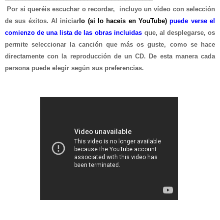
Por si quer
é
is
escuchar o
recordar
, incluyo un vídeo con selección
de sus éxitos. Al in
iciar
lo
(si lo haceis en YouTube)
puede verse
el
comienzo de una lista de las obras incluidas
que, al desplegarse, os
permite seleccionar la canción que más os guste,
como
se hace
directamente con
la reproducción de un CD.
De
esta manera cada
persona
puede elegir según sus preferencias.