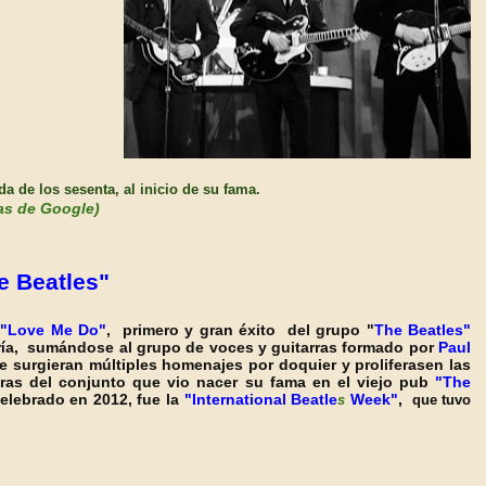
da de los sesenta, al
inicio de su fama.
as de Google)
e Beatles"
e
"Love Me Do"
, primero y gran éxito del grupo "
The Beatles"
r
a, sumándose al grupo de voces y guitarras formado por
Paul
í
e surgieran múltiples homenajes por doquier y proliferasen las
bras del conjunto que vio nacer su fama en el viejo pub
"The
elebrado en 2012, fue la
"International Beatle
Week"
,
s
que tuvo