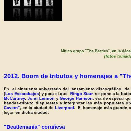
M
ítico grupo "The Beatles", en la déca
(fotos tomad
2012. Boom de tributos y homenajes a
"Th
En el cincuenta aniversario del lanzamiento discográfico d
(
Los Escarabajos
) y para el que
Ringo Starr
se pone a la bate
McCartney
,
John Lennon
y
George Harrison
,
era de esperar qu
bandas-tributo dispuestas a interpretar las más populares o
Cavern"
, en la ciudad de
Liverpool
. El homenaje más grande c
en dicha ciudad.
lugar
"Beatlemanía" coruñesa