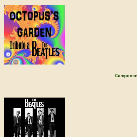
omponen
C