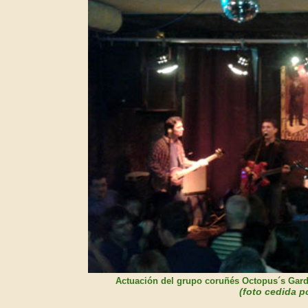
Actuación del grupo coru
ñ
és
Octo
pus´s Gar
(foto cedida p