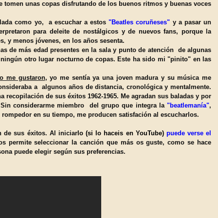
e tomen unas copas disfrutando de los buen
os ritmos y buenas voces
ilada como yo,
a escuchar a estos
"Bea
tles coruñeses"
y a pasar un
erp
r
etaron para deleite de nostálgicos
y de nuevos fans, porque la
es,
y menos jóvenes,
en los
años
sesenta.
as de más edad presen
tes en la sala y
punto de a
t
ención
de algunas
 ningún otro lugar
nocturno
de copas. Este ha sido mi "pinito"
en las
o me gustaron
, yo
me sentía ya una joven madura y su m
ú
sica me
onsideraba
a
algunos años de
distancia
, cronol
ó
gica y mentalmente.
 recopilación de sus é
xitos 1962-1965.
Me
agradan
sus baladas y por
 Sin considerarme miembro del grupo
que integra la
"b
eatleman
í
a"
,
, rompedor en su tiempo, me
producen satisfación al escucharlos.
 de sus éxitos. Al in
iciar
lo
(si lo haceis en YouTube)
puede verse
el
 os permite seleccionar la canción que más os guste,
como
se hace
sona
puede elegir según sus preferencias.