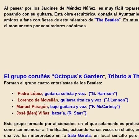
Al pasear por los Jardines de Méndez
Núñez, es muy f
ácil topar
posando con su guitarra. Esta obra escultórica, donada al
A
yuntamie
amigos y fans coruñeses de este miembro de
"The Beatles"
. Es muy 
.
el monumento por admiradores anónimos
El grupo coruñ
é
s
"
Octopus´s Garden
Tributo a T
",
Forman el grupo cuatro entusiastas de los Beatles
:
Pedro López
, guitarra solista y vo
z.
("G. Harrison
")
Lorenzo de Movellá
n
, guitarra rítmica y voz.
("J.Lennon")
Manuel Peragón
, bajo guitarra y voz
. ("P. McCar
tney")
José (M
en) Viñas
, bater
í
a. (R. Starr")
Este grupo
formado por aficio
nados
, en el que solamente es profes
como conmemorar a The Beatles
, actuando varias ve
ces en el año, e
una vez ha
n interpretado
en la
Sala Garufa
, un
local sencil
lo pero