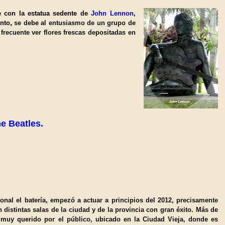
se
con la estatua sedente
de
J
ohn Lennon
,
,
nto
se debe al entusiasmo de un grupo de
frecuente ver flores frescas depositadas en
he Beatles.
ional
el batería
,
empezó a actuar a principios del 2012
,
precisamente
n distintas salas de la ciudad
y de la provincia con gran éxito
.
Más
de
 muy querido por el p
ú
blico, ubicado en la Ciudad
V
ieja, donde es