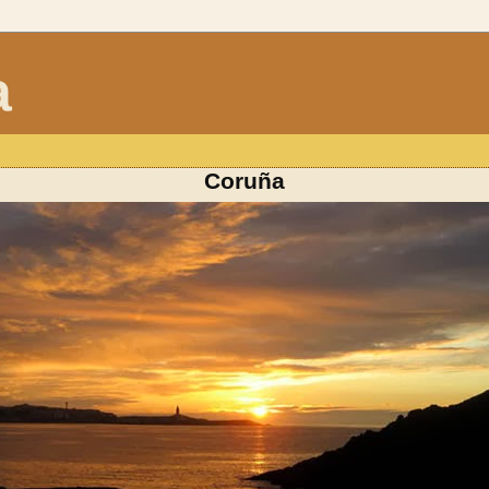
a
Coruña