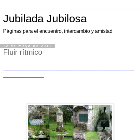
Jubilada Jubilosa
Páginas para el encuentro, intercambio y amistad
12 de mayo de 2012
Fluir rítmico
__________________________________________
_____________