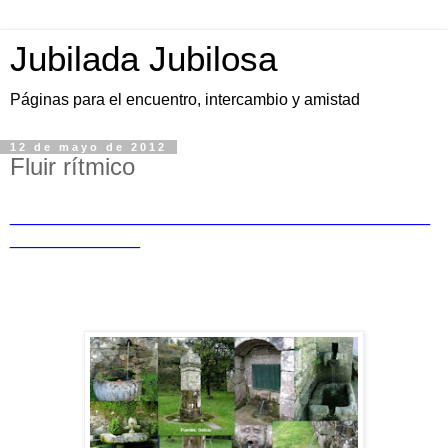
Jubilada Jubilosa
Páginas para el encuentro, intercambio y amistad
12 de mayo de 2012
Fluir rítmico
__________________________________________
_____________