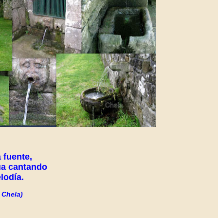
 fuente,
ua cantando
lodía.
 Chela)