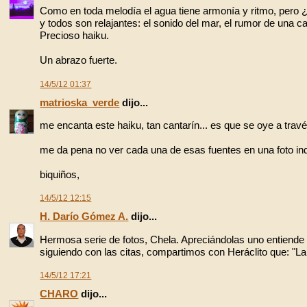
Como en toda melodía el agua tiene armonía y ritmo, pero ¿y
y todos son relajantes: el sonido del mar, el rumor de una ca
Precioso haiku.
Un abrazo fuerte.
14/5/12 01:37
matrioska_verde
dijo...
me encanta este haiku, tan cantarín... es que se oye a través
me da pena no ver cada una de esas fuentes en una foto ind
biquiños,
14/5/12 12:15
H. Darío Gómez A.
dijo...
Hermosa serie de fotos, Chela. Apreciándolas uno entiende
siguiendo con las citas, compartimos con Heráclito que: "La 
14/5/12 17:21
CHARO
dijo...