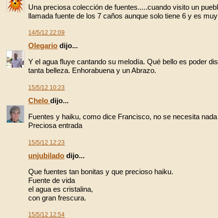
Una preciosa colección de fuentes.....cuando visito un pue
llamada fuente de los 7 caños aunque solo tiene 6 y es mu
14/5/12 22:09
Olegario
dijo...
Y el agua fluye cantando su melodía. Qué bello es poder di
tanta belleza. Enhorabuena y un Abrazo.
15/5/12 10:23
Chelo
dijo...
Fuentes y haiku, como dice Francisco, no se necesita nad
Preciosa entrada
15/5/12 12:23
unjubilado
dijo...
Que fuentes tan bonitas y que precioso haiku.
Fuente de vida
el agua es cristalina,
con gran frescura.
15/5/12 12:54