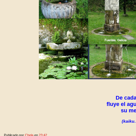
De cada
fluye el ag
su me
(kaiku.
Publicado por
Chela
en
23:42