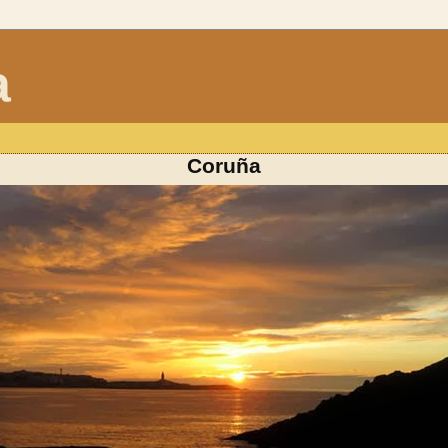
a
Coruña