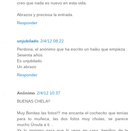
creo que nada es nuevo en esta vida.
Abrazos y preciosa la entrada.
Responder
unjubilado
2/4/12 08:22
Perdona, el anónimo que ha escrito un haiku que empieza :
Sesenta años.
Es unjubilado.
Un abrazo
Responder
Anónimo
2/4/12 10:37
BUENAS CHELA!!
Muy Bonitas las fotos!!! me encanta el cochecito que tenías
para tu muñeca, las dos fotos muy chulas, se parece
mucho Úrsula a ti ..
Ya lo imprimo para que lo vean en casa, besiños de la