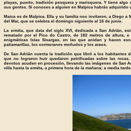
playas, puerto, tradición pesquera y marisquera. Y tiene algo
sus gentes. Si conoces a alguien en Malpica habrás adquirido
Maica es de Malpica. Ella y su familia nos invitaron, a Diego a 
del Mar, que se celebra el domingo siguiente al 16 de junio.
La ermita, que data del siglo XVI, dedicada a San Adrián, e
rematado por el Pico do Castro, de 182 metros de altura, e i
enigmáticas Islas Sisargas, en las que anidan y hacen esca
patiamarillas, los cormoranes moñudos y los araos.
De San Adrián cuenta la tradición que libró a los habitantes d
que no lograron huir quedaron petrificadas sobre las rocas
devotos acuden en procesión, llevando las imágenes de San Adr
villa hasta la ermita, a primera hora de la mañana; a media tarde,