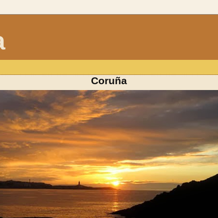
a
Coruña