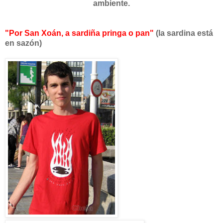
ambiente.
"Por San Xoán, a sardiña pringa o pan"
(la sardina está
en sazón)