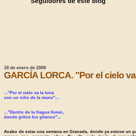
Seguidores de este blog
18 de enero de 2009
GARCÍA LORCA. "Por el cielo va l
..."Por el cielo va la luna
con u
n niño de la mano"...
..."Dentro de la fragua
lloran,
dando gritos lo
s gitanos"...
Acabo de estar una semana en Granada, donde ya estuve un p