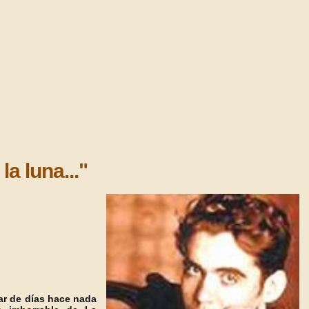
a luna..."
ar de días hace nada