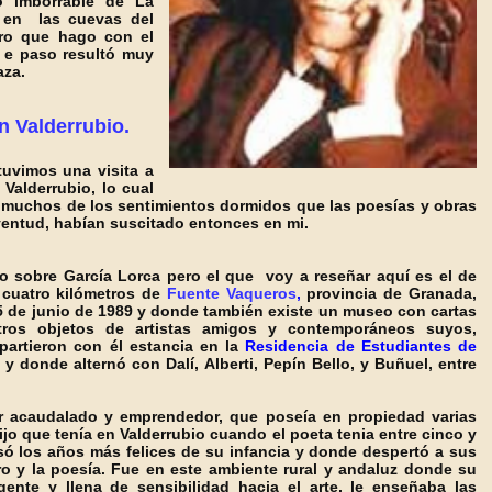
o imborrable de La
 en las cuevas del
ero que hago con el
a e paso resultó muy
aza.
en
Valderrubio.
tuvimos una visita a
Valderrubio, lo cual
ó muchos de los sentimientos dormidos que las
poesías
y obras
ventud, habían suscitado entonces en mi.
 sobre García Lorca pero el que voy a reseñar aquí es el de
 cuatro kilómetros de
Fuente Vaqueros
,
provincia de Granada,
5 de junio de 1989 y donde también existe un museo con cartas
tros objetos de artistas amigos y contemporáneos suyos,
artieron con él estancia
en la
Residencia de Estudiante
s de
 donde alternó con Dalí, Alberti, Pepín Bello, y Buñuel, entre
tor acaudalado y emprendedor, que poseía en propiedad varias
tijo que tenía en Valderrubio cuando el poeta tenia entre cinco y
só los años más felices de su infancia y do
nde despertó a sus
ro y la poesía. Fue en este ambiente rural y andaluz donde su
gente y llena de sensibilidad hacia el arte, le enseñaba las