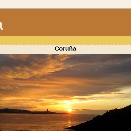
a
Coruña