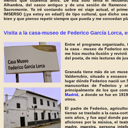
menos q
ue cuarenta años. De ella solo tenía el recuerd
Alhambra
, del casco antiguo y de una sesión de flamenco
Sacromonte
.
Ya iré contando sobre mi viaje actual, el prim
IMSERSO
(¡ya estoy en edad!) de tipo cultural, que dicho se
bien y que pienso repetir siempre que pueda y me conceda
n pl
Visita a la casa-museo de Federico García Lorca, 
Entre el pr
ograma organizado, 
la
casa - museo de Federico en 
me hizo mucha ilusión y revivi
del poeta, de mis lectu
ras de ju
Granada tiene más de un museo
Valderrubio, situado a escasos
lugar dónde
Federico nació un 
manusc
ritas de Federico y o
principalmente de los que comp
Madrid,
a donde se fue en 1919 y
otros.
El padre de Federico, agricul
tierras se traslado a la casa-cor
seis años, y fue aquí donde pa
aficiones por la
música, el teat
madre, maestra, persona inteli