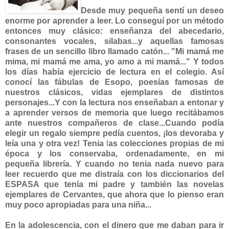
Desde muy pequeña sentí un deseo
enorme por
aprender a leer. Lo conseguí por un método
entonces muy clásico: enseñanza del abecedario,
consonantes vocales, silabas...y aquellas famosas
frases de un sencillo libro llamado catón... "Mi mamá me
mima, mi mamá me ama, yo amo a mi mamá..."
Y todos
los días había ejercicio de lectura en el colegio. Así
conocí las fábulas de Esopo,
poesías famosas de
nuestros clásicos, vidas ejemplares de distintos
personajes...Y con la lectura nos enseñaban a entonar y
a aprender versos de memoria que luego recitábamos
ante nuestros compañeros de clase...
Cuando podía
elegir un regalo siempre pedía cuentos, ¡los devoraba y
leía una y otra vez! Tenia
l
as colecciones propias de mi
época y los conservaba, ordenadamente, en mi
pequeña librería. Y cuando no tenia nada nuevo para
leer recuerdo que me distraía con los diccionarios del
ESPASA que tenía mi padre y también las novelas
ejemplares de Cervantes, que ahora que lo pienso eran
muy poco apropiadas para una niña...
En la adolescencia, con el dinero que me daban para ir