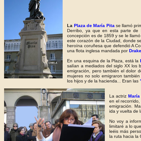
La
Plaza de María Pita
se llamó pr
Derribo, ya que en esta parte de 
concepción es de 1859 y se le llamó
este corazón de la Ciudad, donde se
heroína coruñesa que defendió A Co
una flota inglesa mandada por
Drak
En una esquina de la Plaza, está la
salían a mediados del siglo XX los 
emigración, pero también el dolor de
mujeres no solo emigraron también
los hijos y de la hacienda... Eran las
La actriz
María
en el recorrido
emigración. Mar
ida y vuelta de 
No voy a inform
limitaré a lo q
leéis más pers
la ruta hacia l