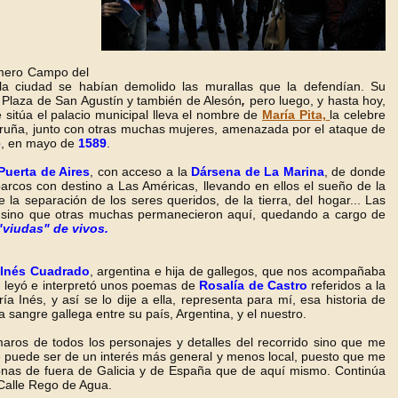
imero Campo del
la ciudad se habían demolido las murallas que la defendían. Su
 Plaza de San Agustín y también de Alesón
,
pero luego, y hasta hoy,
 sitúa el palacio municipal lleva el nombre de
María Pita,
la celebre
ruña, junto con otras muchas mujeres, amenazada por el ataque de
e
, en mayo de
1589
.
Puerta de Aires
, con acceso a la
Dársena de La Marina
, de donde
barcos con destino a Las Américas, llevando en ellos el sueño de la
 la separación de los seres queridos, de la tierra, del hogar... Las
 sino que otras muchas permanecieron aquí, quedando a cargo de
"viudas" de vivos.
 Inés Cuadrado
, argentina e hija de gallegos, que nos acompañaba
, leyó e interpretó unos poemas de
Rosalía de Castro
referidos a la
ía Inés, y así se lo dije a ella, representa para mí, esa historia de
la sangre gallega entre su país, Argentina, y el nuestro.
aros de todos los personajes y detalles del recorrido sino que me
ue puede ser de un interés más general y menos local, puesto que me
onas de fuera de Galicia y de España que de aquí mismo. Continúa
a Calle Rego de Agua.