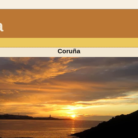
a
Coruña