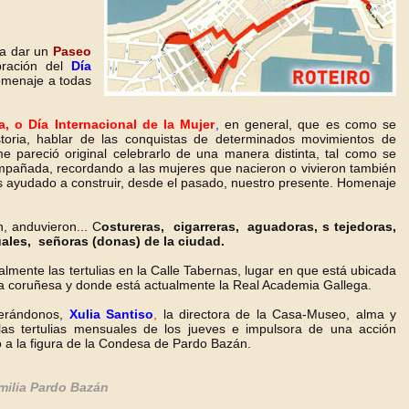
a dar un
Paseo
bración del
Día
homenaje a todas
a, o Día Internacional de la Mujer
,
en general, que es como se
storia, hablar de las conquistas de determinados movimientos de
e pareció original celebrarlo de una manera distinta, tal como se
mpañada, recordando a las mujeres que nacieron o vivieron también
s ayudado a construir, desde el pasado, nuestro presente. Homenaje
n, anduvieron... C
ostureras, cigarreras, aguadoras, s tejedoras,
tuales, señoras (donas) de la ciudad.
almente las tertulias en la Calle Tabernas, lugar en que está ubicada
casa coruñesa y donde está actualmente la Real Academia Gallega.
perándonos,
Xulia Santiso
,
la directora de la Casa-Museo, alma y
as tertulias mensuales de los jueves e impulsora de una acción
no a la figura de la Condesa de Pardo Bazán.
ilia Pardo Bazán