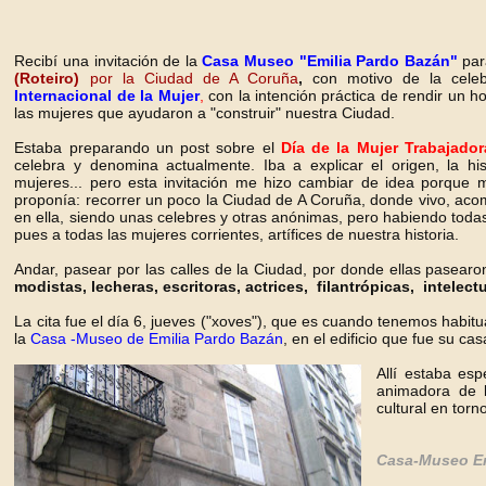
Recibí una invitación de la
Casa Museo "Emilia Pardo Bazán"
par
(Roteiro)
por la Ciudad de A Coruña
,
con motivo de la cele
Internacional de la Mujer
,
con la intención práctica de rendir un 
las mujeres que ayudaron a "construir" nuestra Ciudad.
Estaba preparando un post sobre el
Día de la Mujer Trabajador
celebra y denomina actualmente. Iba a explicar el origen, la hi
mujeres... pero esta invitación me hizo cambiar de idea porque m
proponía: recorrer un poco la Ciudad de A Coruña, donde vivo, aco
en ella, siendo unas celebres y otras anónimas, pero habiendo toda
pues a todas las mujeres corrientes, artífices de nuestra historia.
Andar, pasear por las calles de la Ciudad, por donde ellas pasearo
modistas, lecheras, escritoras, actrices, filantrópicas, intelec
La cita fue el día 6, jueves ("xoves"), que es cuando tenemos habitu
la
Casa -Museo de Emilia Pardo Bazán
, en el edificio que fue su 
Allí estaba es
animadora de l
cultural en tor
Casa-Museo Em