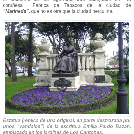
coruñesa Fábrica de Tabacos de la ciudad de
"Marineda",
que no es otra que la ciudad herculina.
Estatua (replica de una original, en parte destrozada por
unos "vándalos") de la escritora Emilia Pardo Bazán,
emplazada en los jardines de Los Cantones.