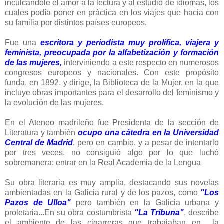
inculcándole el amor a la lectura y al estudio de idiomas, los
cuales podía poner en práctica en los viajes que hacia con
su familia por distintos países europeos.
Fue una
escritora y periodista muy prolífica, viajera y
feminista,
preocupada por la alfabetización y formación
de las mujeres,
interviniendo a este respecto en numerosos
congresos europeos y nacionales. Con este propósito
funda, en 1892, y dirige, la Biblioteca de la Mujer, en la que
incluye obras importantes para el desarrollo del feminismo y
la evolución de las mujeres.
En el Ateneo madrileño fue Presidenta de la sección de
Literatura y también
ocupo una cátedra en la Universidad
Central de Madrid
, pero en cambio, y a pesar de intentarlo
por tres veces, no consiguió algo por lo que luchó
sobremanera: entrar en la Real Academia de la Lengua
Su obra literaria es muy amplia, destacando sus novelas
ambientadas en la Galicia rural y de los pazos, como
"Los
Pazos de Ulloa"
pero también en la Galicia urbana y
proletaria...En su obra costumbrista
"La Tribuna"
, describe
el ambiente de las cigarreras que trabajaban en la