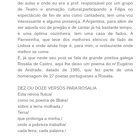
dei aulas e onde eu era a prof. responsável por um grupo
de Teatro e animação cultural,participando a Filipa no
espectáculo de fim de ano como cantadeira; tem uma voz
interessante e alguma presença. A Argentina, para além de
ser aquela voz de pregão e de cantar já há bastante tempo,
é uma óptima cozinheira; tem uma casa de fados, A
Parreirinha, que teve dos melhores elencos de fado de
Lisboa e onde ainda hoje é, para mim, o restaurante onde
melhor se come.
E, já que neste seu post se fala da grande poetisa galega
Rosalia de Castro, aqui lhe deixo um poema do n/ Eugénio
de Andrade, datado de 1985, que fez parte de uma
homenagem de 27 poetas portugueses a Rosalia.
DEZ OU DOZE VERSOS PARA ROSALIA
Esta névoa flutua/
como no poema de Blake/
sobre a terra molhada./
Terra/
que prolonga a minha,/
onde a pobreza trabalha/
cada leira, cada palavra./