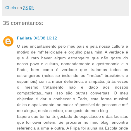
Chela
en
23:09
35 comentarios:
Fadista
9/3/08 16:12
O seu encantamento pelo meu país e pela nossa cultura é
motivo de mtª felicidade e orgulho para mim. A verdade é
que é raro haver algum estrangeiro que não goste do
nosso povo e cultura, nomeadamente a gastronomia e o
Fado, bem como é verdade que tratamos todos os
estrangeiros (neles se incluindo os "irmãos" brasileiros e
espanhóis) com a maior deferência e simpatia; já às vezes
o mesmo tratamento não é dado aos nossos
compatriotas...mas isso são outras conversas. O meu
objectivo é dar a conhecer o Fado, esta forma musical
única e apaixonante, ao maior nº possível de pessoas e mtº
me alegra, neste sentido, que goste do meu blog.
Espero que tenha tb. gostado do espectácuo e das fadistas
que foi ouvir ontem. Se procurar no meu blog, encontra
referência a uma e outra. A Filipa foi aluna na Escola onde