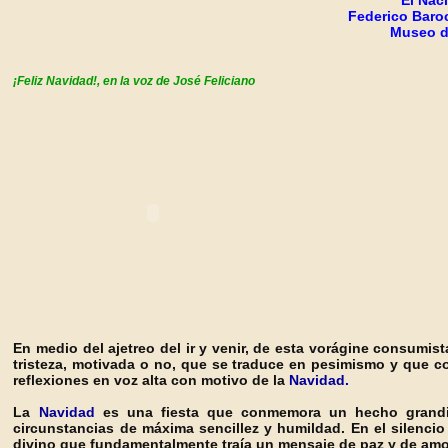
"El Nac
Federico Baroc
Museo d
¡Feliz Navidad!
,
en la voz de José Feliciano
En medio del ajetreo del ir y venir, de esta vorágine consumista
tristeza, motivada o no, que se traduce en pesimismo y que c
reflexiones en voz alta con motivo de la
Navidad.
La
Navidad
es una fiesta que conmemora un hecho grandio
circunstancias de máxima sencillez y humildad. En el silenc
divino que fundamentalmente traía un mensaje de paz y de amo