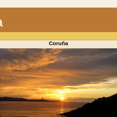
a
Coruña