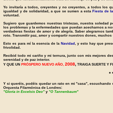
Yo invitaría a todos, creyentes y no creyentes, a todos los q
igualdad y de solidaridad, a que se sumen a esta
Fiesta de l
voluntad.
Sugiero que guardemos nuestras tristezas, nuestra soledad po
los problemas y la enfermedades que puedan acecharnos a nosot
verdaderas fiestas de amor y de alegría. Saber alegrarnos ta
roto. Transmitir paz, amor y compartir nuestros dones, muchos
Esto es para mí la esencia de la
Navidad
, y esto hay que pres
frivolidad.
Recibid todo mi cariño y mi ternura, junto con mis mejores d
serenidad y de paz interior.
2008
,
Y QUE UN
PRÓSPERO
NUEVO AÑO,
TRAIGA SUERTE Y F
* 
Y si queréis, podéis quedar un rato en mi "casa", escuchando u
Orquesta Filarmónica de Londres:
"Gloria in Excelsis Deo"
y
"O Tannenbaum"