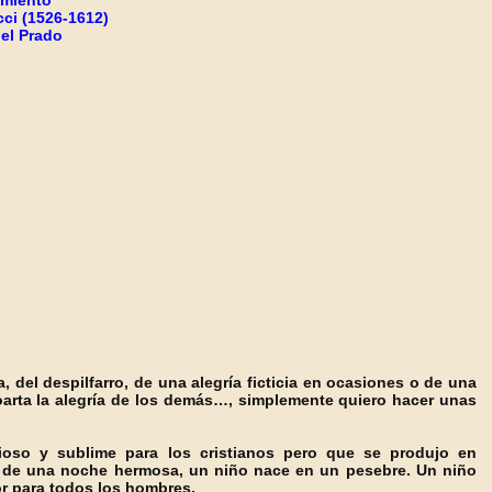
imiento"
ci (1526-1612)
el Prado
, del despilfarro, de una alegría ficticia en ocasiones o de una
oarta la alegría de los demás…, simplemente quiero hacer unas
so y sublime para los cristianos pero que se produjo en
io de una noche hermosa, un niño nace en un pesebre. Un niño
r para todos los hombres.