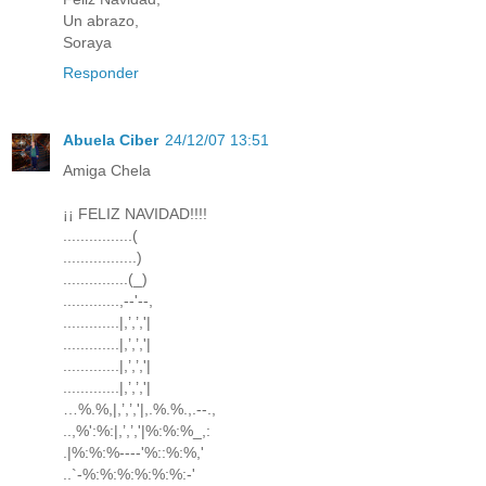
Un abrazo,
Soraya
Responder
Abuela Ciber
24/12/07 13:51
Amiga Chela
¡¡ FELIZ NAVIDAD!!!!
................(
.................)
...............(_)
.............,--'--,
.............|,’,’,'|
.............|,’,’,'|
.............|,’,’,'|
.............|,’,’,'|
…%.%,|,’,’,'|,.%.%.,.--.,
..,%':%:|,’,’,'|%:%:%_,:
.|%:%:%----'%::%:%,'
..`-%:%:%:%:%:%:-'