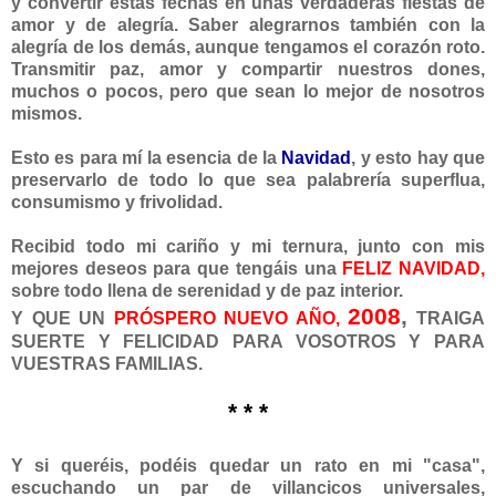
y convertir estas fechas en unas verdaderas fiestas de
amor y de alegría. Saber alegrarnos también con la
alegría de los demás, aunque tengamos el corazón roto.
Transmitir paz, amor y compartir nuestros dones,
muchos o pocos, pero que sean lo mejor de nosotros
mismos.
Esto es para mí la esencia de la
Navidad
, y esto hay que
preservarlo de todo lo que sea palabrería superflua,
consumismo y frivolidad.
Recibid todo mi cariño y mi ternura, junto con mis
mejores deseos para que tengáis una
FELIZ NAVIDAD,
sobre todo llena de serenidad y de paz interior.
2008
,
Y QUE UN
PRÓSPERO
NUEVO AÑO,
TRAIGA
SUERTE Y FELICIDAD PARA VOSOTROS Y PARA
VUESTRAS FAMILIAS.
* * *
Y si queréis, podéis quedar un rato en mi "casa",
escuchando un par de villancicos universales,