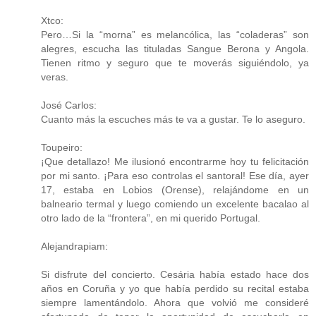
Xtco:
Pero…Si la “morna” es melancólica, las “coladeras” son
alegres, escucha las tituladas Sangue Berona y Angola.
Tienen ritmo y seguro que te moverás siguiéndolo, ya
veras.
José Carlos:
Cuanto más la escuches más te va a gustar. Te lo aseguro.
Toupeiro:
¡Que detallazo! Me ilusionó encontrarme hoy tu felicitación
por mi santo. ¡Para eso controlas el santoral! Ese día, ayer
17, estaba en Lobios (Orense), relajándome en un
balneario termal y luego comiendo un excelente bacalao al
otro lado de la “frontera”, en mi querido Portugal.
Alejandrapiam:
Si disfrute del concierto. Cesária había estado hace dos
años en Coruña y yo que había perdido su recital estaba
siempre lamentándolo. Ahora que volvió me consideré