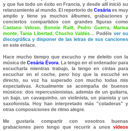
y que fue todo un éxito en Francia, y desde allí inició su
relanzamiento al mundo. El repertorio de
Cesária
es muy
amplio
y
tiene ya muchos álbumes,
grabaciones y
conciertos compartidos con grandes figuras como
Caetano Veloso, Bonnie Raitt, Pedro Guerra, Marisa
monte, Tania Libertad, Chucho Valdés
… Podéis
ver su
discográfica y disponer de las letras de sus canciones
en este enlace.
Hace m
ucho tiempo que escucho y me deleito
con la
música de
Cesária Év
ora
. La tengo en el ordenador para
escucharla mientras trabajo, la tengo en cintas para
escucha
r en el coche, pero hoy que la escuché en
directo, su voz ha superado con mucho todas mis
expectativas. Actualmente se acompaña de buenos
músicos: dos repercusionistas, además de
un guitarra,
un bajo, un cavaquinho, un violinista, un pianista y un
saxofonista. Hoy han interpretado más "coladeras" y
otras composiciones de ritmo alegre.
Me gustaría compartir con vosotros buenas
grabaciones pero tengo que recurrir a unos
vídeos