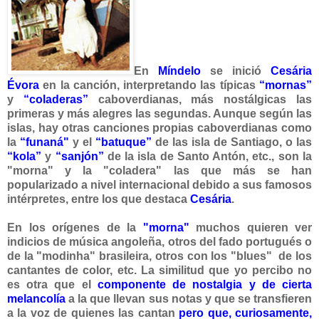
En
Míndelo
se inició
Cesária
Évora
en la canción, interpretando las típicas
“mornas”
y
“coladeras”
caboverdianas, más nostálgicas las
primeras y más alegres las seg
undas. Aunque según las
islas, hay otras canciones propias caboverdianas como
la
“funaná"
y el
“batuque”
de las isla de Santiago, o las
“kola”
y
“sanjón”
de la isla de Santo Antón, etc., son la
"morna" y la "coladera" las que más se han
p
opularizado a nivel internacional debido a sus famosos
intérpretes, entre los que destaca
Cesária
.
En los orígenes de la
"morna"
muchos quieren ver
indicios de música angoleña, otros del fado portugués o
de la "modinha" brasileira, otros con los "blues" de los
cantantes de color, etc. La similitud que yo percibo no
es otra que el
componente de nostalgia
y de cierta
melancolía
a la que llevan sus notas y que se transfieren
a la voz de quienes las cantan
pero que, curiosamente,