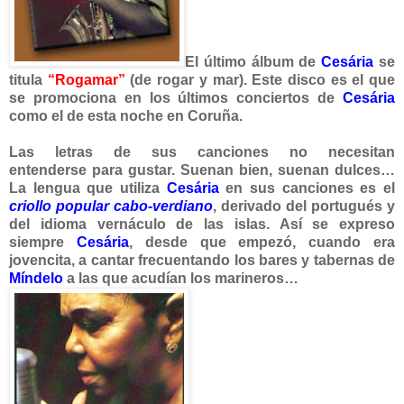
El último álbu
m de
Cesária
se
titula
“Rogamar”
(de rogar y mar). Este disco es el que
se promociona en los últimos conciertos de
Cesária
como el de esta noche en Coruña.
Las letras de sus canciones no necesitan
entenderse
para gustar. Suenan bien, suenan dulces…
La lengua que utiliza
Cesária
en sus can
ciones es el
criollo popular cabo-verdiano
,
der
ivado del portugués y
del idioma vernáculo de las islas. Así se expreso
siempre
Cesária
, desde que empezó, cuando era
jovencita, a cantar frecuentando los bares y tabernas de
Míndelo
a las que acudían los marineros…