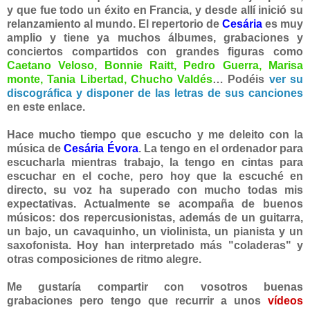
y que fue todo un éxito en Francia, y desde allí inició su
relanzamiento al mundo. El repertorio de
Cesária
es muy
amplio
y
tiene ya muchos álbumes,
grabaciones y
conciertos compartidos con grandes figuras como
Caetano Veloso, Bonnie Raitt, Pedro Guerra, Marisa
monte, Tania Libertad, Chucho Valdés
… Podéis
ver su
discográfica y disponer de las letras de sus canciones
en este enlace.
Hace m
ucho tiempo que escucho y me deleito
con la
música de
Cesária Év
ora
. La tengo en el ordenador para
escucharla mientras trabajo, la tengo en cintas para
escucha
r en el coche, pero hoy que la escuché en
directo, su voz ha superado con mucho todas mis
expectativas. Actualmente se acompaña de buenos
músicos: dos repercusionistas, además de
un guitarra,
un bajo, un cavaquinho, un violinista, un pianista y un
saxofonista. Hoy han interpretado más "coladeras" y
otras composiciones de ritmo alegre.
Me gustaría compartir con vosotros buenas
grabaciones pero tengo que recurrir a unos
vídeos