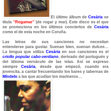
El último álbu
m de
Cesária
se
titula
“Rogamar”
(de rogar y mar). Este disco es el que
se promociona en los últimos conciertos de
Cesária
como el de esta noche en Coruña.
Las letras de sus canciones no necesitan
entenderse
para gustar. Suenan bien, suenan dulces…
La lengua que utiliza
Cesária
en sus can
ciones es el
criollo popular cabo-verdiano
,
der
ivado del portugués y
del idioma vernáculo de las islas. Así se expreso
siempre
Cesária
, desde que empezó, cuando era
jovencita, a cantar frecuentando los bares y tabernas de
Míndelo
a las que acudían los marineros…