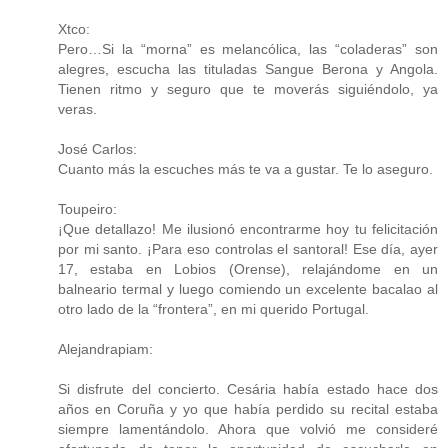
Xtco:
Pero…Si la “morna” es melancólica, las “coladeras” son
alegres, escucha las tituladas Sangue Berona y Angola.
Tienen ritmo y seguro que te moverás siguiéndolo, ya
veras.
José Carlos:
Cuanto más la escuches más te va a gustar. Te lo aseguro.
Toupeiro:
¡Que detallazo! Me ilusionó encontrarme hoy tu felicitación
por mi santo. ¡Para eso controlas el santoral! Ese día, ayer
17, estaba en Lobios (Orense), relajándome en un
balneario termal y luego comiendo un excelente bacalao al
otro lado de la “frontera”, en mi querido Portugal.
Alejandrapiam:
Si disfrute del concierto. Cesária había estado hace dos
años en Coruña y yo que había perdido su recital estaba
siempre lamentándolo. Ahora que volvió me consideré