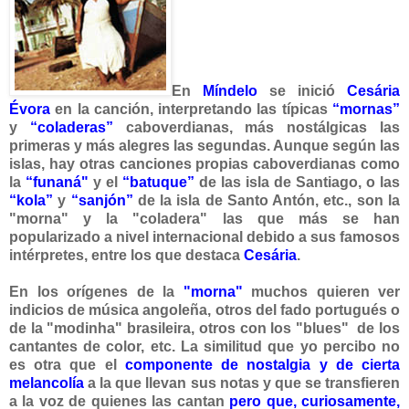
En
Míndelo
se inició
Cesária
Évora
en la canción, interpretando las típicas
“mornas”
y
“coladeras”
caboverdianas, más nostálgicas las
primeras y más alegres las seg
undas. Aunque según las
islas, hay otras canciones propias caboverdianas como
la
“funaná"
y el
“batuque”
de las isla de Santiago, o las
“kola”
y
“sanjón”
de la isla de Santo Antón, etc., son la
"morna" y la "coladera" las que más se han
p
opularizado a nivel internacional debido a sus famosos
intérpretes, entre los que destaca
Cesária
.
En los orígenes de la
"morna"
muchos quieren ver
indicios de música angoleña, otros del fado portugués o
de la "modinha" brasileira, otros con los "blues" de los
cantantes de color, etc. La similitud que yo percibo no
es otra que el
componente de nostalgia
y de cierta
melancolía
a la que llevan sus notas y que se transfieren
a la voz de quienes las cantan
pero que, curiosamente,