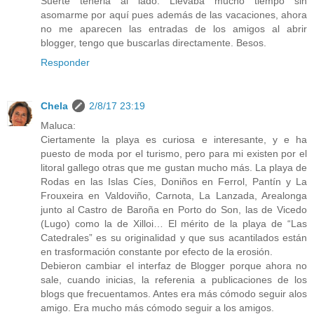
Suerte tenerla al lado. Llevaba mucho tiempo sin
asomarme por aquí pues además de las vacaciones, ahora
no me aparecen las entradas de los amigos al abrir
blogger, tengo que buscarlas directamente. Besos.
Responder
Chela
2/8/17 23:19
Maluca:
Ciertamente la playa es curiosa e interesante, y e ha
puesto de moda por el turismo, pero para mi existen por el
litoral gallego otras que me gustan mucho más. La playa de
Rodas en las Islas Cíes, Doniños en Ferrol, Pantín y La
Frouxeira en Valdoviño, Carnota, La Lanzada, Arealonga
junto al Castro de Baroña en Porto do Son, las de Vicedo
(Lugo) como la de Xilloi… El mérito de la playa de “Las
Catedrales” es su originalidad y que sus acantilados están
en trasformación constante por efecto de la erosión.
Debieron cambiar el interfaz de Blogger porque ahora no
sale, cuando inicias, la referenia a publicaciones de los
blogs que frecuentamos. Antes era más cómodo seguir alos
amigo. Era mucho más cómodo seguir a los amigos.