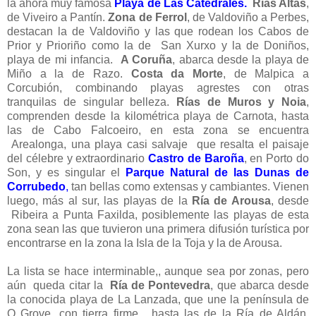
la ahora muy famosa
Playa de Las Catedrales.
Rías Altas
,
de Viveiro a Pantín.
Zona de Ferrol
, de Valdoviño a Perbes,
destacan la de Valdoviño y las que rodean los Cabos de
Prior y Prioriño como la de San Xurxo y la de Doniños,
playa de mi infancia.
A Coruña
, abarca desde la playa de
Miño a la de Razo.
Costa da Morte
, de Malpica a
Corcubión, combinando playas agrestes con otras
tranquilas de singular belleza.
Rías de Muros y Noia
,
comprenden desde la kilométrica playa de Carnota, hasta
las de Cabo Falcoeiro, en esta zona se encuentra
Arealonga, una playa casi salvaje que resalta el paisaje
del célebre y extraordinario
Castro de Baroña
, en Porto do
Son, y es singular el
Parque Natural de las Dunas de
Corrubedo
,
tan bellas como extensas y cambiantes. Vienen
luego, más al sur, las playas de la
Ría de Arousa
, desde
Ribeira a Punta Faxilda, posiblemente las playas de esta
zona sean las que tuvieron una primera difusión turística por
encontrarse en la zona la Isla de la Toja y la de Arousa.
La lista se hace interminable,, aunque sea por zonas, pero
aún queda citar la
Ría de Pontevedra
, que abarca desde
la conocida playa de La Lanzada, que une la península de
O Grove, con tierra firme, hasta las de la Ría de Aldán,