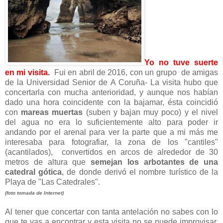
Yo no tuve suerte
en mi visita.
Fui en abril de 2016, con un grupo de amigas
de la Universidad Senior de A Coruña- La visita hubo que
concertarla con mucha anterioridad, y aunque nos habían
dado una hora coincidente con la bajamar, ésta coincidió
con
mareas muertas
(suben y bajan muy poco) y el nivel
del agua no era lo suficientemente alto para poder ir
andando por el arenal para ver la parte que a mi más me
interesaba para fotografiar, la zona de los "cantiles"
(acantilados), convertidos en arcos de alrededor de 30
metros de altura que
semejan los arbotantes de una
catedral gótica
, de donde derivó el nombre turístico de la
Playa de "Las Catedrales".
(foto tomada de Internet)
Al tener que concertar con tanta antelación no sabes con lo
que te vas a encontrar y esta visita no se puede improvisar,