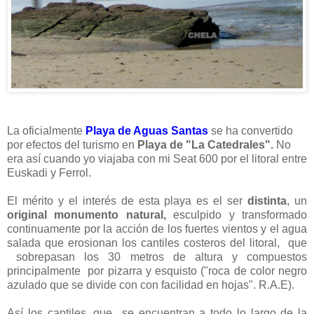
La oficialmente
Playa de Aguas Santas
se ha convertido
por
efectos del turismo en
Playa de "La Catedrales".
No
era así cuando yo viajaba con mi Seat 600 por el litoral entre
Euskadi y Ferrol.
El mérito y el interés de esta playa es el ser
distinta
, un
original
monumento natural,
esculpido y transformado
continuamente por la acción de los fuertes vientos y el agua
salada que erosionan los cantiles costeros del litoral, que
sobrepasan los 30 metros de altura y compuestos
principalmente por pizarra y esquisto ("roca de color negro
azulado que se divide con con facilidad en hojas". R.A.E).
Así los cantiles, que se encuentran a todo lo largo de la