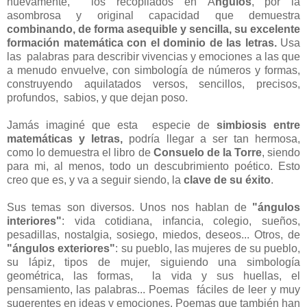
nuevamente, los recopilados en Á
ngulos
, por la
asombrosa y original capacidad que demuestra
combinando, de forma asequible y sencilla, su excelente
formación matemática con el dominio de las let
ras.
Usa
las palabras para describir vivencias y emociones a las que
a menudo envuelve, con simbología de números y formas,
construyendo aquilatados versos, sencillos, precisos,
profundos, sabios, y que dejan poso.
Jamás imaginé que esta especie de
simbiosis entre
matemáticas y letras,
podría llegar a ser tan hermosa,
como lo demuestra el libro de
Consuelo de la Torre
, siendo
para mi, al menos, todo un descubrimiento poético. Esto
creo que es, y va a seguir siendo, la
clave de su éxito
.
Sus temas son diversos. Unos nos hablan de
"ángulos
interiores"
: vida cotidiana, infancia, colegio, sueños,
pesadillas, nostalgia, sosiego, miedos, deseos... Otros, de
"ángulos exteriores"
: su pueblo, las mujeres de su pueblo,
su lápiz, tipos de mujer, siguiendo una simbología
geométrica, las formas, la vida y sus huellas, el
pensamiento, las palabras... Poemas fáciles de leer y muy
sugerentes en ideas y emociones. Poemas que también han