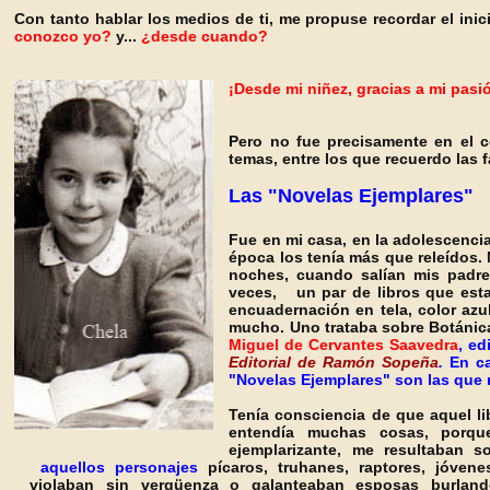
Con tanto hablar los medios de ti, me propuse recordar el inic
conozco yo?
y...
¿desde cuando?
¡Desde mi niñez, gracias a mi pasió
Pero no fue precisamente en el c
temas, entre los que recuerdo las
Las "Novelas Ejemplares"
Fue en mi casa, en la adolescenci
época los tenía más que releídos. M
noches, cuando salían mis padre
veces, un par de libros que esta
encuadernación en tela, color az
mucho. Uno trataba sobre Botánica
Miguel de Cervantes Saavedra
, ed
Editorial de Ramón Sopeña
.
En c
"Novelas Ejemplares"
son las que 
Tenía consciencia de que aquel lib
entendía muchas cosas, porqu
ejemplarizante, me resultaban 
aquellos personajes
pícaros, truhanes, raptores, jóven
violaban sin vergüenza o galanteaban esposas burlan