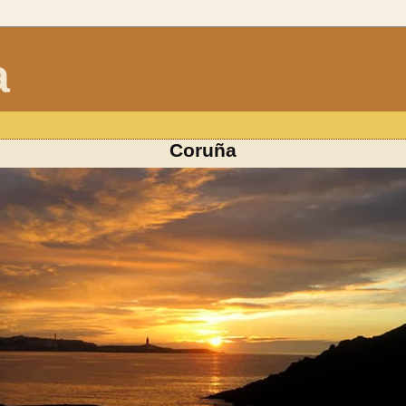
a
Coruña