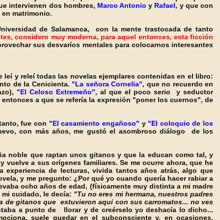
que intervienen dos hombres,
Marco Antonio
y
Rafael
, y que con
n en matrimonio.
niversidad de Salamanca,
con la mente trastocada de tanto
tes
, considero muy moderna, para aquel entonces, esta ficción
provechar sus desvaríos mentales para colocarnos interesantes
eí y releí todas las novelas ejemplares contenidas en el libro:
to de la Cenicienta.
"La señora Cornelia"
, que no recuerdo en
azo),
"El Celoso Extremeño",
al que el poco serio y seductor
 entonces a que se refería la expresión "poner los cuernos", de
tanto, fue con
"El casamiento engañoso"
y
"El coloquio de los
nuevo, con más años, me gustó el asombroso diálogo de los
ña noble que raptan unos gitanos y que la educan como tal, y
e y vuelve a sus orígenes familiares. Se
me ocurre ahora, que he
 experiencia de lecturas, vivida tantos años atrás, algo que
ovela, y m
e pregunto: ¿Por qué yo cuando quería hacer rabiar a
levaba ocho años de edad, (físicamente muy distinta a mi madre
 mi cuidado, le decía:
"Tu no eres mi hermana, nuestros padres
ia de gitanos que estuvieron aquí con sus carromatos... no ves
aba a punto de llorar y de creérselo yo deshacía lo dicho...
ociona, suele quedar en el subconsciente y, en ocasiones,