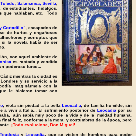
o
Toledo, Salamanca, Sevilla
,
, de estudiantes, hidalgos,
os que hablaban, etc. Todo
y Cortadillo"
, escapados de
base de hurtos y engañosos
alhechores y corruptos que
 si la novela había de ser
ino.
ción, con aquel ambiente de
onisa
es raptada y vendida
un poderoso turco...
 Cádiz mientras la ciudad es
Londres y su servicio a la
podía imaginármela con la
ue le hicieron tomar con
fo
, viola sin piedad a la bella
Leocadia
, de familia humilde, sin
a vivir a Italia... El sufrimiento posterior de
Leocadia
por su
asaba, aún sabía muy poco de la vida y de la maldad humana.
 final feliz, conforme a la moral y costumbres de la época, pero
jante.
¡Todo evoluciona, Don Miguel!
Teodosia
y
Leocadia
, que se visten de hombres para poder