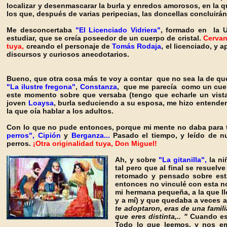
localizar y desenmascarar la burla y enredos amorosos, en la 
los que, después de varias peripecias, las doncellas concluirá
Me desconcertaba
"El Licenciado Vidriera"
, formado en la U
estudiar,
que se creía poseedor de un cuerpo de cristal.
Cervan
tuya,
creando el personaje de
Tomás Rodaja
, el licenciado,
y a
discursos y curiosos anecdotarios.
Bueno, que otra cosa más te voy a contar que no sea la de que l
"La ilustre fregona"
,
Constanza
,
que me parecía como un cuen
este momento sobre que versaba (tengo que echarle un vist
joven
Loaysa
, burla seduciendo a su esposa, me hizo entender
la que oía hablar a los adultos.
Con lo que no pude entonces, porque mi mente no daba para 
perros", Cipión
y
Berganza...
Pasado el tiempo, y leído de 
perros.
¡Otra originalidad tuya, Don Miguel!
Ah, y sobre
"La gitanilla",
la ni
tal pero que al final se resuelv
retomado y pensado sobre esta
entonces no vinculé con esta n
mi hermana pequeña, a la que l
y a mí)
y que quedaba a veces a
te adoptaron, eras de una famil
que eres distinta,.. "
Cuando est
Todo lo que leemos, y nos em