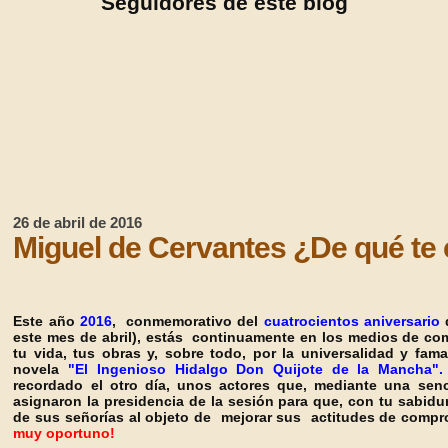
Seguidores de este blog
26 de abril de 2016
Miguel de Cervantes ¿De qué te
Este año
2016
, conmemorativo del
cuatrocientos aniversario
d
este mes de abril), estás continuamente en los medios de com
tu vida, tus obras y, sobre todo, por la universalidad y fa
novela
"El Ingenioso Hidalgo Don Quijote de la Mancha".
recordado el otro día, unos actores que, mediante una sencil
asignaron la presidencia de la sesión para que, con tu sabidur
de sus señorías al objeto de mejorar sus actitudes de compr
muy oportuno!