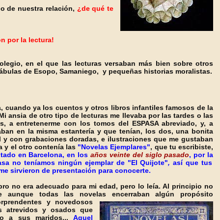
io de nuestra relación,
¿de qué te
n por la lectura!
olegio, en el que las lecturas versaban más bien sobre otros
 fábulas de Esopo, Samaniego, y pequeñas historias moralistas.
a, cuando ya los cuentos
y otros libros infantiles famosos de la
i ansia de otro tipo de lecturas me llevaba por las tardes o las
s, a entretenerme con los tomos del ESPASA abreviado, y, a
ban en la misma estantería y que tenían, los dos, una bonita
ul y con grabaciones doradas, e ilustraciones que me gustaban
 y el otro contenía las
"Novelas Ejemplares"
, que tu escribiste,
itado en Barcelona, en los
años veinte del siglo pasado
, por la
asa no teníamos ningún ejemplar de
"El Quijote"
,
así que
tus
me sirvieron de presentación para conocerte.
ro no era adecuado para mi edad, pero lo leía. Al principio no
e aunque todas las novelas encerraban algún propósito
sorprendentes y novedosos
es atrevidos y osados que
do a sus maridos...
Aquel