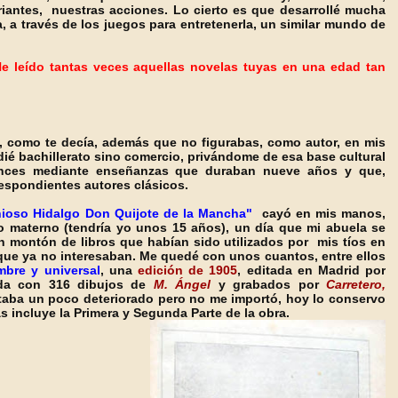
iantes, nuestras acciones. Lo cierto es que desarrollé mucha
 a través de los juegos para entretenerla, un similar mundo de
e leído tantas veces aquellas novelas tuyas en una edad tan
 como te decía, además que no figurabas, como autor, en mis
ié bachillerato sino comercio, privándome de esa base cultural
ntonces mediante enseñanzas que duraban nueve años y que,
rrespondientes autores clásicos.
nioso Hidalgo Don Quijote de la Mancha"
cayó
en mis manos,
o materno (tendría yo unos 15 años), un día que mi abuela se
n montón de libros que habían sido utilizados por mis tíos en
que ya no interesaban. Me quedé con unos cuantos, entre ellos
mbre y universal
, una
edición de 1905
, editada en Madrid por
ada con 316 dibujos de
M. Ángel
y grabados por
Carretero,
staba un poco deteriorado pero no me importó, hoy lo conservo
 incluye la Primera y Segunda Parte de la obra.