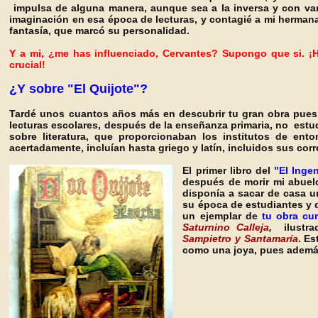
impulsa de alguna manera, aunque sea a la inversa y con var
imaginación en esa época de lecturas, y contagié a mi hermana,
fantasía, que marcó su personalidad.
Y a mi, ¿me has influenciado, Cervantes? Supongo que si. ¡H
crucial!
¿Y sobre "El Quijote"?
Tardé unos cuantos años más en descubrir tu gran obra pues,
lecturas escolares, después de la enseñanza primaria, no estud
sobre literatura, que proporcionaban los institutos de e
acertadamente, incluían hasta griego y latín, incluidos sus co
El primer libro del
"El Inge
después de morir mi abuel
disponía a sacar de casa u
su época de estudiantes y 
un ejemplar de
tu obra cu
Saturnino Calleja
,
ilustr
Sampietro y Santamaría
. E
como una joya, pues además