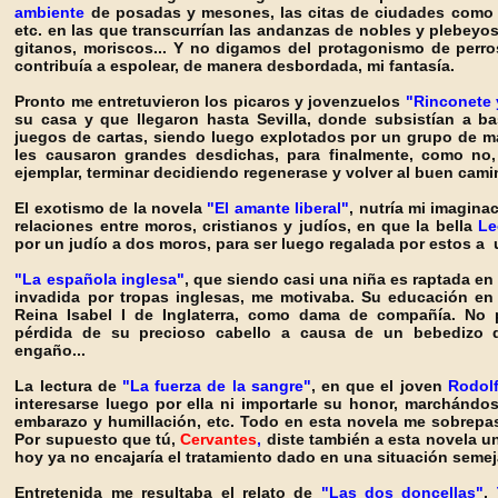
ambiente
de posadas y mesones, las citas de ciudades com
etc. en las que transcurrían las andanzas de nobles y plebeyos
gitanos, moriscos... Y no digamos del protagonismo de perr
contribuía a espolear, de manera desbordada, mi fantasía.
Pronto me entretuvieron los picaros y jovenzuelos
"Rinconete 
su casa y que llegaron hasta Sevilla, donde subsistían a 
juegos de cartas, siendo luego explotados por un grupo de m
les causaron grandes desdichas, para finalmente, como no,
ejemplar, terminar decidiendo regenerase y volver al buen cam
El exotismo de la novela
"El amante liberal"
, nutría mi imagina
relaciones entre moros, cristianos y judíos, en que la bella
Le
por un judío a dos moros, para ser luego regalada por estos a 
"La española inglesa"
, que siendo casi una niña es raptada en
invadida por tropas inglesas, me motivaba. Su educación en 
Reina Isabel I de Inglaterra, como dama de compañía. No 
pérdida de su precioso cabello a causa de un bebedizo q
engaño...
La lectura de
"La fuerza de la sangre"
, en que el joven
Rodol
interesarse luego por ella ni importarle su honor, marchándose 
embarazo y humillación, etc. Todo en esta novela me sobrep
Por supuesto que tú,
Cervantes
,
diste también a esta novela un
hoy ya no encajaría el tratamiento dado en una situación seme
Entretenida me resultaba el relato de
"Las dos doncellas"
,