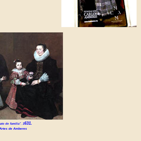
631.
ato de
familia". 1
Artes de Amberes