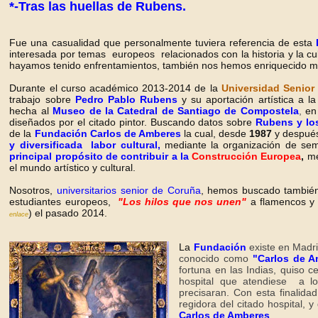
*-Tras las huellas de Rubens.
Fue una casualidad que personalmente tuviera referencia de esta
interesada por temas europeos relacionados con la historia y la c
hayamos tenido enfrentamientos, también nos hemos enriquecido mut
Durante el curso académico 2013-2014 de la
Universidad Senior
trabajo sobre
Pedro Pablo Rubens
y su aportación artística a l
hecha al
Museo de la Catedral de Santiago de Compostela
,
en
diseñados por el citado pintor. Buscando
datos sobre
Rubens
y lo
de la
Fundación Carlos de Amberes
la cual,
desde
1987
y después
y diversificada labor cultural,
mediante la organización de semin
principal propósito de contribuir a la
Construcción Europea
,
me
el mundo artístico y cultural.
Nosotros,
universitarios senior de Coruña
, hemos buscado también,
estudiantes europeos,
"Los hilos que nos unen"
a flamencos y
) el pasado 2014.
enlace
La
Fundación
existe en Madr
conocido como
"Carlos de 
fortuna en las Indias, quiso
hospital que atendiese a lo
precisaran. Con esta finalida
regidora del citado hospital,
Carlos de Amberes
.