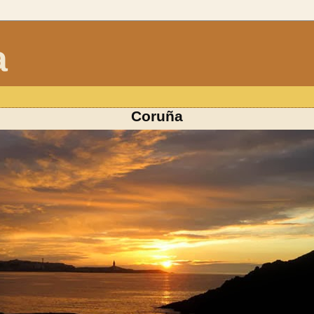
a
Coruña