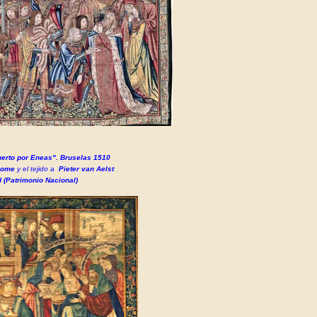
uerto por Eneas". Bruselas 1510
oome
y el tejido a
Pieter van Aelst
 (Patrimonio Nacional)