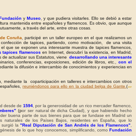
Fundación
y
Museo
, y que pudiera visitarles. Ello se debió a estar
ultura mantenida entre españoles y flamencos. Es obvio, que aunque
uamente, a través del arte, entre otras cosas.
 de Coruña
, participé en un taller europeo en el que realizamos un
a confección de tapices, partiendo, como motivación, de una visita
 el que se exponen una interesante muestra de tapices flamencos,
s tapices flamencos
en Internet, descubrí la existencia, en Madrid,
 de actualizar sus Estatutos, viene
desarrollando una interesante
arios, conferencias, exposiciones, edición de libros, etc.,
con el
diante la difusión e intercambio de conocimientos y experiencias en
 mediante la coparticipación en talleres e intercambios con otros
 españoles,
reuniéndonos para ello en la ciudad belga de Gante.
(
ver
id desde de
1594
, por la generosidad de un rico mercader flamenco,
Amberes"
(p
or ser natural de dicha Ciudad), y que habiendo hecho
 ceder buena parte de sus bienes para que se fundase en Madrid un
s naturales de los Países Bajos, residentes en España, que lo
d surgió la
"Real Diputación de San Andrés de los Flamencos"
,
 y génesis de lo que hoy conocemos, simplificando, como
Fundación