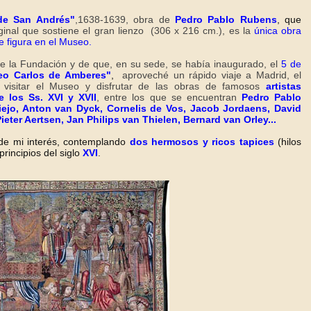
 de San Andrés"
,1638-1639,
obra de
Pedro Pablo Rubens
, que
ginal que sostiene el gran lienzo (306 x 216 cm.), es la
única obra
e figura en el Museo.
de la Fundación y de que, en su sede, se había inaugurado, el
5 de
eo Carlos de Amberes"
,
aproveché un rápido viaje a Madrid, el
isitar el Museo y disfrutar de las obras de famosos
artistas
 los Ss. XVI y XVII
, entre los que se encuentran
Pedro Pablo
ejo, Anton van Dyck, Cornelis de Vos, Jacob Jordaens, David
ieter Aertsen, Jan Philips van Thielen, Bernard van Orley...
de mi interés, contemplando
dos hermosos y ricos tapices
(hilos
 principios del siglo
XVI
.