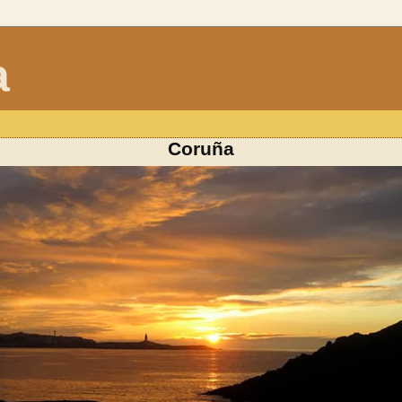
a
Coruña