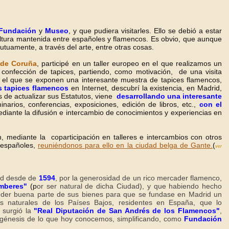
Fundación
y
Museo
, y que pudiera visitarles. Ello se debió a estar
ultura mantenida entre españoles y flamencos. Es obvio, que aunque
uamente, a través del arte, entre otras cosas.
 de Coruña
, participé en un taller europeo en el que realizamos un
a confección de tapices, partiendo, como motivación, de una visita
 el que se exponen una interesante muestra de tapices flamencos,
s tapices flamencos
en Internet, descubrí la existencia, en Madrid,
 de actualizar sus Estatutos, viene
desarrollando una interesante
arios, conferencias, exposiciones, edición de libros, etc.,
con el
diante la difusión e intercambio de conocimientos y experiencias en
 mediante la coparticipación en talleres e intercambios con otros
 españoles,
reuniéndonos para ello en la ciudad belga de Gante.
(
ver
id desde de
1594
, por la generosidad de un rico mercader flamenco,
Amberes"
(p
or ser natural de dicha Ciudad), y que habiendo hecho
 ceder buena parte de sus bienes para que se fundase en Madrid un
s naturales de los Países Bajos, residentes en España, que lo
d surgió la
"Real Diputación de San Andrés de los Flamencos"
,
 y génesis de lo que hoy conocemos, simplificando, como
Fundación