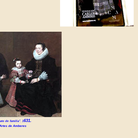
631.
ato de
familia". 1
Artes de Amberes