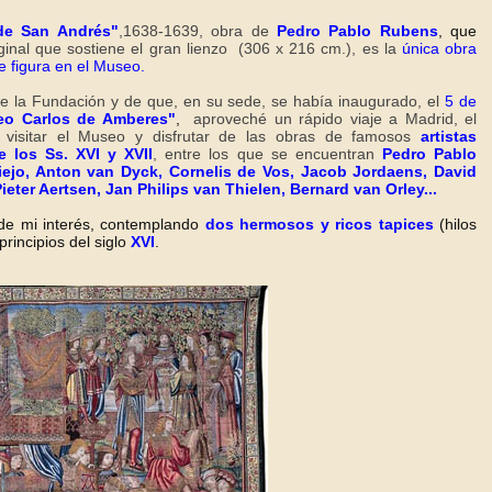
 de San Andrés"
,1638-1639,
obra de
Pedro Pablo Rubens
, que
ginal que sostiene el gran lienzo (306 x 216 cm.), es la
única obra
e figura en el Museo.
de la Fundación y de que, en su sede, se había inaugurado, el
5 de
eo Carlos de Amberes"
,
aproveché un rápido viaje a Madrid, el
isitar el Museo y disfrutar de las obras de famosos
artistas
 los Ss. XVI y XVII
, entre los que se encuentran
Pedro Pablo
ejo, Anton van Dyck, Cornelis de Vos, Jacob Jordaens, David
ieter Aertsen, Jan Philips van Thielen, Bernard van Orley...
de mi interés, contemplando
dos hermosos y ricos tapices
(hilos
 principios del siglo
XVI
.