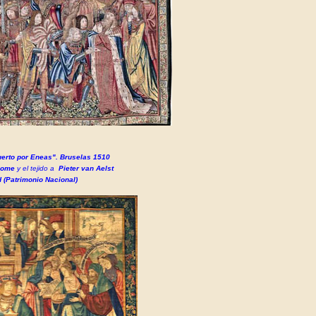
uerto por Eneas". Bruselas 1510
oome
y el tejido a
Pieter van Aelst
 (Patrimonio Nacional)