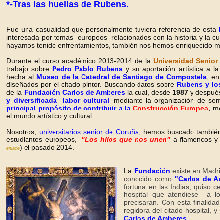
*-Tras las huellas de Rubens.
Fue una casualidad que personalmente tuviera referencia de esta
interesada por temas europeos relacionados con la historia y la c
hayamos tenido enfrentamientos, también nos hemos enriquecido mut
Durante el curso académico 2013-2014 de la
Universidad Senior
trabajo sobre
Pedro Pablo Rubens
y su aportación artística a l
hecha al
Museo de la Catedral de Santiago de Compostela
,
en
diseñados por el citado pintor. Buscando
datos sobre
Rubens
y lo
de la
Fundación Carlos de Amberes
la cual,
desde
1987
y después
y diversificada labor cultural,
mediante la organización de semin
principal propósito de contribuir a la
Construcción Europea
,
me
el mundo artístico y cultural.
Nosotros,
universitarios senior de Coruña
, hemos buscado también,
estudiantes europeos,
"Los hilos que nos unen"
a flamencos y
) el pasado 2014.
enlace
La
Fundación
existe en Madr
conocido como
"Carlos de 
fortuna en las Indias, quiso
hospital que atendiese a lo
precisaran. Con esta finalida
regidora del citado hospital,
Carlos de Amberes
.