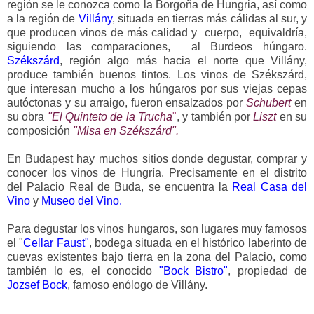
región se le conozca como la Borgoña de Hungria, así como
a la región de
Villány
, situada en tierras más cálidas al sur, y
que producen vinos de más calidad y cuerpo, equivaldría,
siguiendo las comparaciones, al Burdeos húngaro.
Székszárd
, región algo más hacia el norte que Villány,
produce también buenos tintos. Los vinos de Székszárd,
que interesan mucho a los húngaros por sus viejas cepas
autóctonas y su arraigo, fueron ensalzados por
Schubert
en
su obra
"El Quinteto de la Trucha
"
, y también por
Liszt
en su
composición
"Misa en Székszárd".
En Budapest hay muchos sitios donde degustar, comprar y
conocer los vinos de Hungría. Precisamente en el distrito
del Palacio Real de Buda, se encuentra la
Real Casa del
Vino
y
Museo del Vino.
Para degustar los vinos hungaros, son lugares muy famosos
el "
Cellar Faust"
, bodega situada en el histórico laberinto de
cuevas existentes bajo tierra en la zona del Palacio, como
también lo es, el conocido
"Bock Bistro"
, propiedad de
Jozsef Bock
, famoso enólogo de Villány.