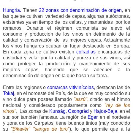
Hungría.
Tienen
22 zonas con denominación de origen
, en
las que se cultivan variedad de cepas, algunas autóctonas,
existentes ya en tiempo de los celtas, y mantenidas por los
romanos. Durante el régimen comunista se elevó el
consumo y producción de los vinos en detrimento de la
calidad y conservación de las mejores cepas. Actualmente
los vinos húngaros ocupan un lugar destacado en Europa.
En cada zona de cultivo existen
cofradias
encargadas de
custodiar y velar
por la calidad y pureza de sus vinos, así
como proteger la producción y mantenimiento de sus
mejores cepas, haciendo que se adecuen a la
denominación de origen en la que basan su fama.
Entre las regiones o
comarcas vitivinícolas
, destacan las de
Tokaj,
en el noroeste del País, de la que es muy conocido su
vino dulce para postres llamado
"aszú"
,
citado en el himno
nacional y considerado popularmente como
"rey de los
vinos"
. Las zonas de
Kunság
,
Csongrád
y
Hajos-Baja
, en el
sur, son también famosas. La región de
Eger
, en el nordeste
y zona de los Cárpatos, tiene buenos tintos (muy conocido
su
"Bikavér" "sangre de toro"
), lo que permite que a la